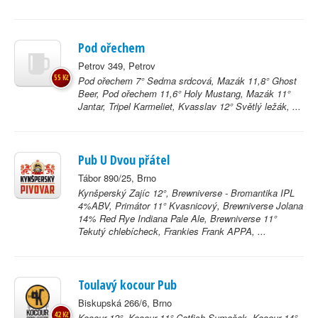
Pod ořechem
Petrov 349, Petrov
55 Kč
Pod ořechem 7° Sedma srdcová, Mazák 11,8° Ghost
Beer, Pod ořechem 11,6° Holy Mustang, Mazák 11°
Jantar, Tripel Karmeliet, Kvasslav 12° Světlý ležák, ...
Pub U Dvou přátel
Tábor 890/25, Brno
Kynšperský Zajíc 12°, Brewniverse - Bromantika IPL
4%ABV, Primátor 11° Kvasnicový, Brewniverse Jolana
14% Red Rye Indiana Pale Ale, Brewniverse 11°
Tekutý chlebícheck, Frankies Frank APPA, ...
Toulavý kocour Pub
Biskupská 266/6, Brno
42 Kč
Kocour 12°, Kocour 11° Catfish Sumeček, Kocour 14°