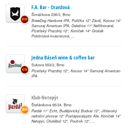
F.A. Bar - Oranžová
Šimáčkova 236/3, Brno
69 Kč
BrewDog Hardcore IPA, Polička 12° Záviš, Kocour 14°
Samuraj American IPA, Dalešice 11° Nefiltrované,
Plzeňský Prazdroj 12°, Koníček 14° Grošák
Polotmavé kvasnicové, ...
Jedna Báseň wine & coffee bar
Sukova 553/2, Brno
42 Kč
Plzeňský Prazdroj 12°, Kocour 14° Samuraj American
IPA
Klub Netopýr
Štefánikova 95/24, Brno
28 Kč
Pardál 11° Echt, Budějovický Budvar 12°, Jihlavský
radniční pivovar 12° Postapocalyptic Ale, Koníček 14°
Netopýr, Chotěboř 12°, Poutník 12°, ...