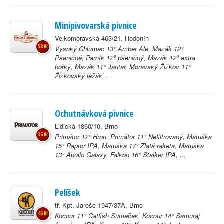
Minipivovarská pivnice
Velkomoravská 463/21, Hodonín
58 Kč
Vysoký Chlumec 13° Amber Ale, Mazák 12°
Pšeničné, Parník 12º pšeničný, Mazák 12º extra
hořký, Mazák 11° Jantar, Moravský Žižkov 11°
Žižkovský ležák, ...
Ochutnávková pivnice
Lidická 1860/10, Brno
36 Kč
Primátor 12° Hron, Primátor 11° Nefiltrovaný, Matuška
15° Raptor IPA, Matuška 17° Zlatá raketa, Matuška
13° Apollo Galaxy, Falkon 16° Stalker IPA, ...
Pelíšek
tř. Kpt. Jaroše 1947/37A, Brno
46 Kč
Kocour 11° Catfish Sumeček, Kocour 14° Samuraj