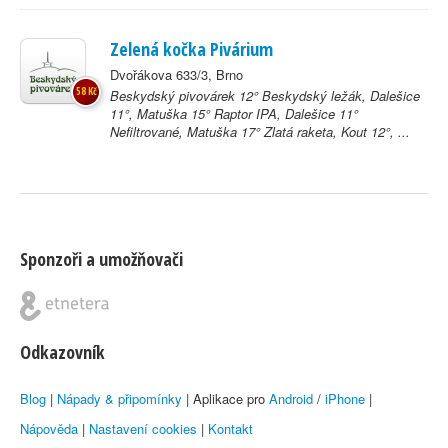
Zelená kočka Pivárium
Dvořákova 633/3, Brno
58 Kč
Beskydský pivovárek 12° Beskydský ležák, Dalešice
11°, Matuška 15° Raptor IPA, Dalešice 11°
Nefiltrované, Matuška 17° Zlatá raketa, Kout 12°, ...
Sponzoři a umožňovači
Odkazovník
Blog
|
Nápady & připomínky
| Aplikace pro
Android
/
iPhone
|
Nápověda
|
Nastavení cookies
|
Kontakt