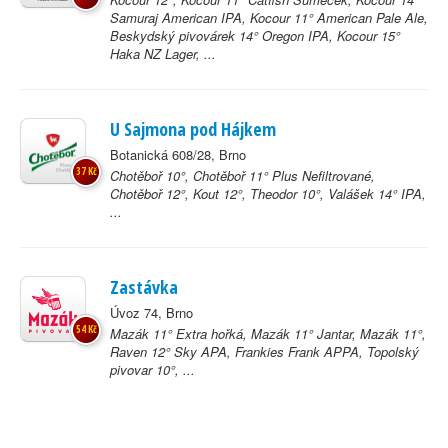
Samuraj American IPA, Kocour 11° American Pale Ale,
Beskydský pivovárek 14° Oregon IPA, Kocour 15°
Haka NZ Lager, ...
U Sajmona pod Hájkem
Botanická 608/28, Brno
37 Kč
Chotěboř 10°, Chotěboř 11° Plus Nefiltrované,
Chotěboř 12°, Kout 12°, Theodor 10°, Valášek 14° IPA,
...
Zastávka
Úvoz 74, Brno
54 Kč
Mazák 11° Extra hořká, Mazák 11° Jantar, Mazák 11°,
Raven 12° Sky APA, Frankies Frank APPA, Topolský
pivovar 10°, ...