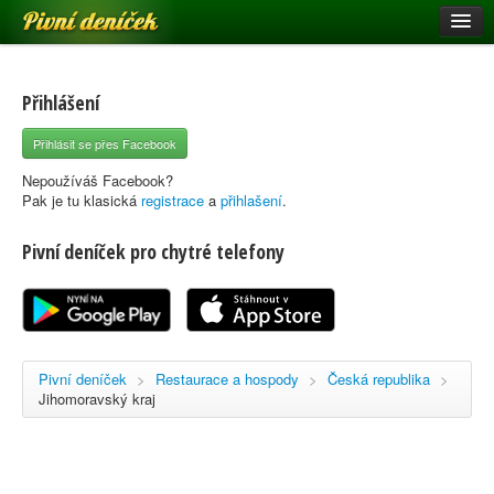
Pivní deníček
Restaurace a hospody
Pivní mapa
Přihlášení
Pivní značky
Přihlásit se přes Facebook
Nápověda
Nepoužíváš Facebook?
Pak je tu klasická
registrace
a
přihlašení
.
Pivní deníček pro chytré telefony
Přihlásit se
Registrace
Pivní deníček
>
Restaurace a hospody
>
Česká republika
>
Jihomoravský kraj