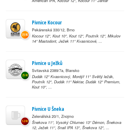
American IPA, Kocour 12°, Kocour 11° Jantar
Pivnice Kocour
Pekárenská 330/12, Brno
35 Kč
Kocour 12°, Kout 10°, Kout 12°, Poutník 12°, Mikulov
14° Mastodont, Ježek 11° Kvasnicové, ...
Pivnice u Ježků
Svitavská 2389/7a, Blansko
25 Kč
Dudák 12° Kvasnicový, Mordýř 11° Světlý ležák,
Poutník 12°, Dudák 11° Nektar, Dudák 12° Premium,
Kout 10°, ...
Pivnice U Šneka
Zelenářská 20/1, Znojmo
52 Kč
Šnekova 11°, Vysoký Chlumec 13° Démon, Šnekova
12, Ježek 11°, Snail IPA 13°, Šnekova 12°, ...