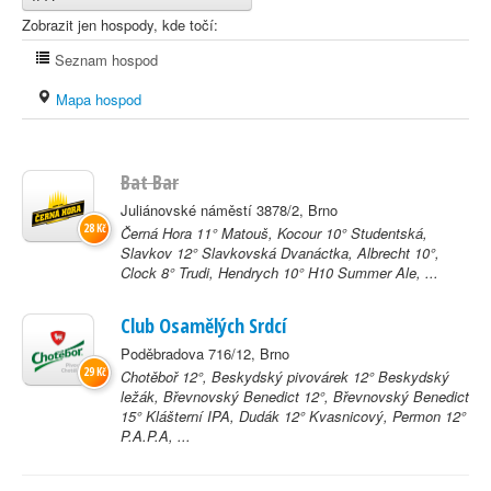
Zobrazit jen hospody, kde točí:
Seznam hospod
Mapa hospod
Bat Bar
Juliánovské náměstí 3878/2, Brno
28 Kč
Černá Hora 11° Matouš, Kocour 10° Studentská,
Slavkov 12° Slavkovská Dvanáctka, Albrecht 10°,
Clock 8° Trudi, Hendrych 10° H10 Summer Ale, ...
Club Osamělých Srdcí
Poděbradova 716/12, Brno
29 Kč
Chotěboř 12°, Beskydský pivovárek 12° Beskydský
ležák, Břevnovský Benedict 12°, Břevnovský Benedict
15° Klášterní IPA, Dudák 12° Kvasnicový, Permon 12°
P.A.P.A, ...