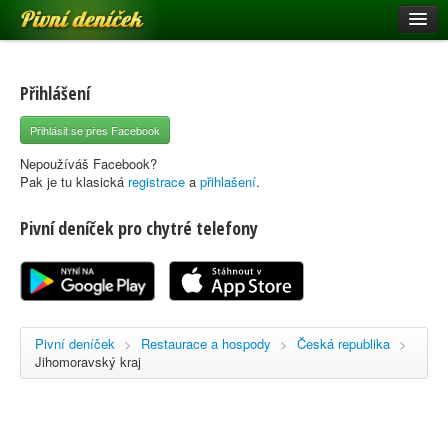
Pivní deníček
Restaurace a hospody
Pivní mapa
Přihlášení
Pivní značky
Přihlásit se přes Facebook
Nápověda
Nepoužíváš Facebook?
Pak je tu klasická
registrace
a
přihlašení
.
Pivní deníček pro chytré telefony
Přihlásit se
Registrace
Pivní deníček
>
Restaurace a hospody
>
Česká republika
>
Jihomoravský kraj