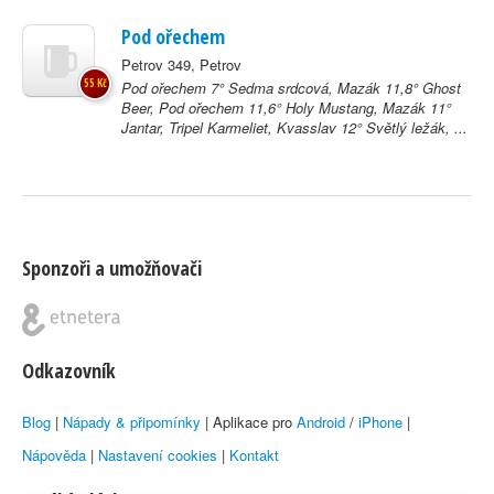
Pod ořechem
Petrov 349, Petrov
55 Kč
Pod ořechem 7° Sedma srdcová, Mazák 11,8° Ghost
Beer, Pod ořechem 11,6° Holy Mustang, Mazák 11°
Jantar, Tripel Karmeliet, Kvasslav 12° Světlý ležák, ...
Sponzoři a umožňovači
Odkazovník
Blog
|
Nápady & připomínky
| Aplikace pro
Android
/
iPhone
|
Nápověda
|
Nastavení cookies
|
Kontakt