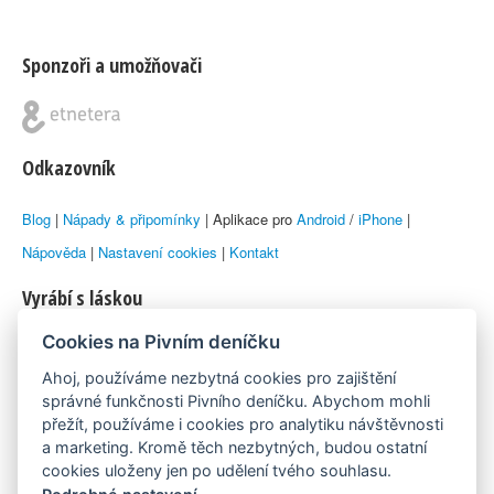
Sponzoři a umožňovači
Odkazovník
Blog
|
Nápady & připomínky
| Aplikace pro
Android
/
iPhone
|
Nápověda
|
Nastavení cookies
|
Kontakt
Vyrábí s láskou
Cookies na Pivním deníčku
© 2010–2026 by
Lukáš Zeman
aka Emka
Ahoj, používáme nezbytná cookies pro zajištění
Máme rádi
správné funkčnosti Pivního deníčku. Abychom mohli
přežít, používáme i cookies pro analytiku návštěvnosti
a marketing. Kromě těch nezbytných, budou ostatní
Pivní.info
cookies uloženy jen po udělení tvého souhlasu.