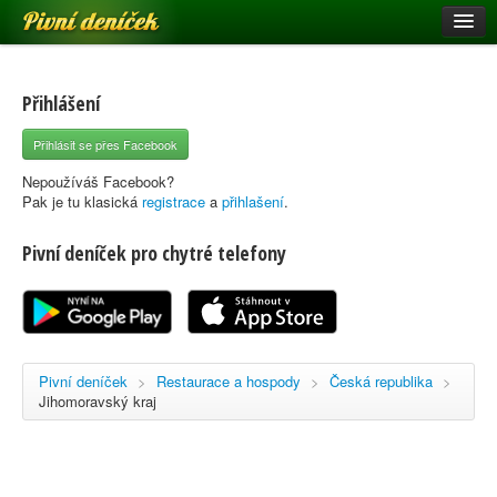
Pivní deníček
Restaurace a hospody
Pivní mapa
Přihlášení
Pivní značky
Přihlásit se přes Facebook
Nápověda
Nepoužíváš Facebook?
Pak je tu klasická
registrace
a
přihlašení
.
Pivní deníček pro chytré telefony
Přihlásit se
Registrace
Pivní deníček
>
Restaurace a hospody
>
Česká republika
>
Jihomoravský kraj