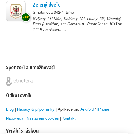
Zelený dveře
Smetanova 342/4, Brno
24 Kč
Svijany 11° Máz, Dačický 12°, Louny 12°, Uherský
Brod (Janáček) 14° Comenius, Poutník 12°, Klášter
11° Kvasnicové, ...
Sponzoři a umožňovači
Odkazovník
Blog
|
Nápady & připomínky
| Aplikace pro
Android
/
iPhone
|
Nápověda
|
Nastavení cookies
|
Kontakt
Vyrábí s láskou