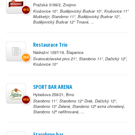
Pražská 3199/2, Znojmo
40 Kč
Krušovice 10°, Budějovický Budvar 10°, Krušovice 11°
Mušketýr, Starobrno 11°, Budějovický Budvar 12°,
Budějovický Budvar 12° Tmavé, ...
Restaurace Trio
Nádražní 1297/19, Šlapanice
29 Kč
Svatováclavské pivo 21°, Starobrno 11°, Dačický 12°,
Krušovice 10°
SPORT BAR ARENA
Hybešova 259/21, Brno
44 Kč
Starobrno 11°, Starobrno 12° Drak, Dačický 12°,
Starobrno 13° Zelené, Starobrno 12º extra chmelený,
Starobrno 12º nefiltrované, ...
Starobrno bar