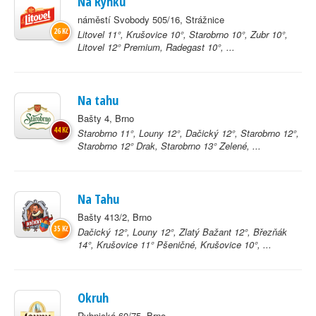
Na Rynku
náměstí Svobody 505/16, Strážnice
26 Kč
Litovel 11°, Krušovice 10°, Starobrno 10°, Zubr 10°,
Litovel 12° Premium, Radegast 10°, ...
Na tahu
Bašty 4, Brno
44 Kč
Starobrno 11°, Louny 12°, Dačický 12°, Starobrno 12°,
Starobrno 12° Drak, Starobrno 13° Zelené, ...
Na Tahu
Bašty 413/2, Brno
35 Kč
Dačický 12°, Louny 12°, Zlatý Bažant 12°, Březňák
14°, Krušovice 11° Pšeničné, Krušovice 10°, ...
Okruh
Rybnická 60/75, Brno