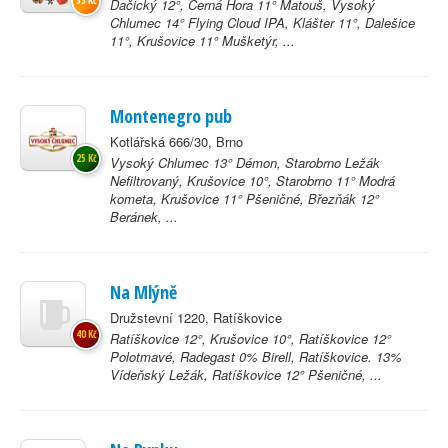
35 Kč
Dačický 12°, Černá Hora 11° Matouš, Vysoký
Chlumec 14° Flying Cloud IPA, Klášter 11°, Dalešice
11°, Krušovice 11° Mušketýr, ...
Montenegro pub
Kotlářská 666/30, Brno
25 Kč
Vysoký Chlumec 13° Démon, Starobrno Ležák
Nefiltrovaný, Krušovice 10°, Starobrno 11° Modrá
kometa, Krušovice 11° Pšeničné, Březňák 12°
Beránek, ...
Na Mlýně
Družstevní 1220, Ratíškovice
40 Kč
Ratíškovice 12°, Krušovice 10°, Ratíškovice 12°
Polotmavé, Radegast 0% Birell, Ratíškovice. 13%
Vídeňský Ležák, Ratíškovice 12° Pšeničné, ...