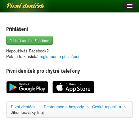
Pivní deníček
Restaurace a hospody
Pivní mapa
Přihlášení
Pivní značky
Přihlásit se přes Facebook
Nápověda
Nepoužíváš Facebook?
Pak je tu klasická
registrace
a
přihlašení
.
Pivní deníček pro chytré telefony
Přihlásit se
Registrace
Pivní deníček
>
Restaurace a hospody
>
Česká republika
>
Jihomoravský kraj