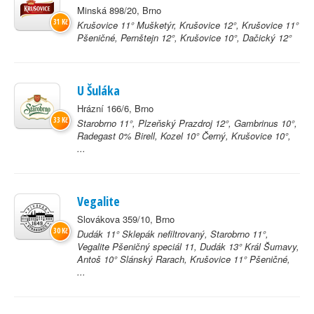
Minská 898/20, Brno
31 Kč
Krušovice 11° Mušketýr, Krušovice 12°, Krušovice 11°
Pšeničné, Pernštejn 12°, Krušovice 10°, Dačický 12°
U Šuláka
Hrázní 166/6, Brno
33 Kč
Starobrno 11°, Plzeňský Prazdroj 12°, Gambrinus 10°,
Radegast 0% Birell, Kozel 10° Černý, Krušovice 10°,
...
Vegalite
Slovákova 359/10, Brno
30 Kč
Dudák 11° Sklepák nefiltrovaný, Starobrno 11°,
Vegalite Pšeničný speciál 11, Dudák 13° Král Šumavy,
Antoš 10° Slánský Rarach, Krušovice 11° Pšeničné,
...