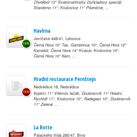
Chotěboř 13° Svatomartinský čtyřsladovy speciál,
Starobrno 11°, Krušovice 11° Pšeničné, ...
Havírna
Jevíčská 448/41, Letovice
19 Kč
Černá Hora 10° Tas, Gambrinus 10°, Černá Hora 12°
Kamelot, Černá Hora 14° Kvasar, Krušovice 10°,
Černá Hora 10° Kern, ...
Hradní restaurace Pernštejn
Nedvědice 18, Nedvědice
59 Kč
Kojetín 11° Vilémův ležák, Doubravník 11° Hradní,
Rychtář 11°, Krušovice 10°, Radegast 10°, Doubravník
11° Zelené, ...
La Botte
Palackého třída 285/47, Brno