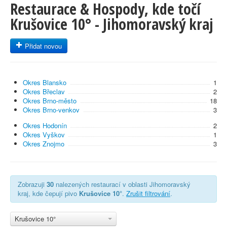
Restaurace & Hospody, kde točí
Krušovice 10° - Jihomoravský kraj
Přidat novou
Okres Blansko
1
Okres Břeclav
2
Okres Brno-město
18
Okres Brno-venkov
3
Okres Hodonín
2
Okres Vyškov
1
Okres Znojmo
3
Zobrazuji
30
nalezených restaurací v oblasti Jihomoravský
kraj, kde čepují pivo
Krušovice 10°
.
Zrušit filtrování
.
Krušovice 10°