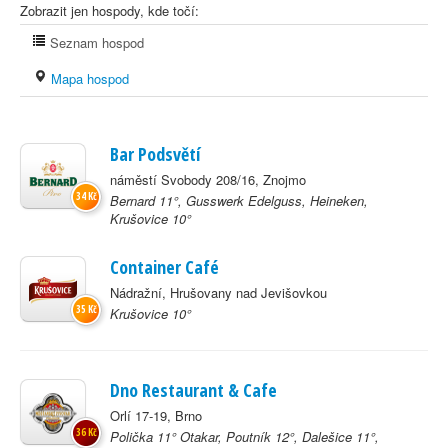
Zobrazit jen hospody, kde točí:
Seznam hospod
Mapa hospod
Bar Podsvětí
náměstí Svobody 208/16, Znojmo
34 Kč
Bernard 11°, Gusswerk Edelguss, Heineken,
Krušovice 10°
Container Café
Nádražní, Hrušovany nad Jevišovkou
35 Kč
Krušovice 10°
Dno Restaurant & Cafe
Orlí 17-19, Brno
36 Kč
Polička 11° Otakar, Poutník 12°, Dalešice 11°,