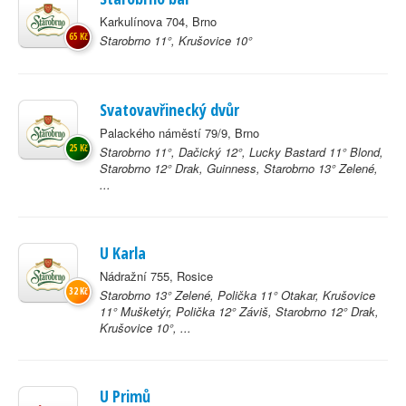
Karkulínova 704, Brno
65 Kč
Starobrno 11°, Krušovice 10°
Svatovavřinecký dvůr
Palackého náměstí 79/9, Brno
25 Kč
Starobrno 11°, Dačický 12°, Lucky Bastard 11° Blond,
Starobrno 12° Drak, Guinness, Starobrno 13° Zelené,
...
U Karla
Nádražní 755, Rosice
32 Kč
Starobrno 13° Zelené, Polička 11° Otakar, Krušovice
11° Mušketýr, Polička 12° Záviš, Starobrno 12° Drak,
Krušovice 10°, ...
U Primů