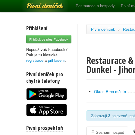
Pivní deníček
Restaurace a hospody
Pivní m
Přihlášení
Pivní deníček
>
Restau
Přihlásit se přes Facebook
Nepoužíváš Facebook?
Pak je tu klasická
Restaurace &
registrace
a
přihlašení
.
Dunkel - Jih
Pivní deníček pro
chytré telefony
Okres Brno-město
Zobrazuji
3
nalezené rest
Pivní prospektoři
Seznam hospod