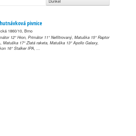
Dunkel
hutnávková pivnice
ická 1860/10, Brno
mátor 12° Hron, Primátor 11° Nefiltrovaný, Matuška 15° Raptor
, Matuška 17° Zlatá raketa, Matuška 13° Apollo Galaxy,
kon 16° Stalker IPA, ...