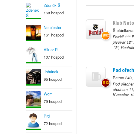
Zdeněk Š
168 hospod
Klub Neto
Netojester
Štefánikova
161 hospod
28 Kč
Pardál 11° 
pivovar 12°
12°, Poutník
Viktor P.
107 hospod
Pod ořec
Johánek
Petrov 349,
95 hospod
55 Kč
Pod ořeche
ořechem 11,
Womi
Kvasslav 12°
79 hospod
Prd
72 hospod