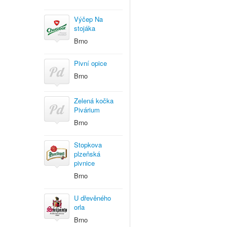
Výčep Na
stojáka
Brno
Pivní opice
Brno
Zelená kočka
Pivárium
Brno
Stopkova
plzeňská
pivnice
Brno
U dřevěného
orla
Brno