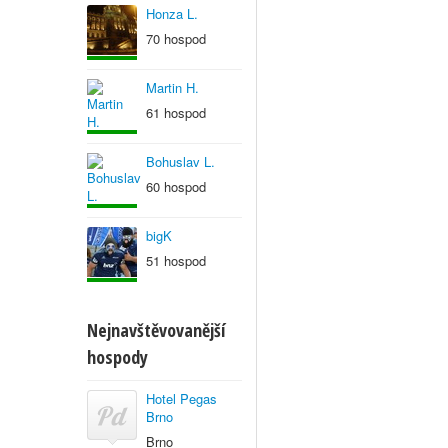
Honza L.
70 hospod
Martin H.
61 hospod
Bohuslav L.
60 hospod
bigK
51 hospod
Nejnavštěvovanější
hospody
Hotel Pegas
Brno
Brno