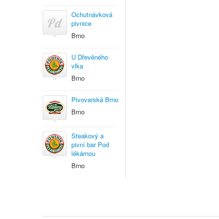
Ochutnávková
pivnice
Brno
U Dřevěného
vlka
Brno
Pivovarská Brno
Brno
Steakový a
pivní bar Pod
lékárnou
Brno