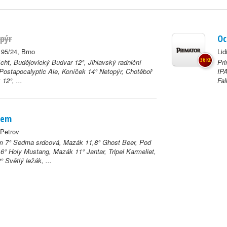
pýr
Oc
 95/24, Brno
Lid
36 Kč
Echt, Budějovický Budvar 12°, Jihlavský radniční
Pri
 Postapocalyptic Ale, Koníček 14° Netopýr, Chotěboř
IPA
 12°, ...
Fal
hem
 Petrov
m 7° Sedma srdcová, Mazák 11,8° Ghost Beer, Pod
6° Holy Mustang, Mazák 11° Jantar, Tripel Karmeliet,
 Světlý ležák, ...