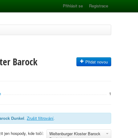
Přihlásit se
Registrace
ter Barock
Přidat novou
n
1
arock Dunkel
.
Zrušit filtrování
.
it jen hospody, kde točí:
Weltenburger Kloster Barock