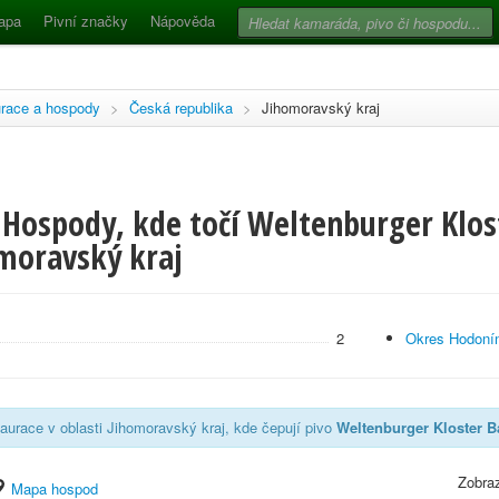
apa
Pivní značky
Nápověda
race a hospody
>
Česká republika
>
Jihomoravský kraj
 Hospody, kde točí Weltenburger Klos
omoravský kraj
2
Okres Hodoní
aurace v oblasti Jihomoravský kraj, kde čepují pivo
Weltenburger Kloster B
Zobraz
Mapa hospod