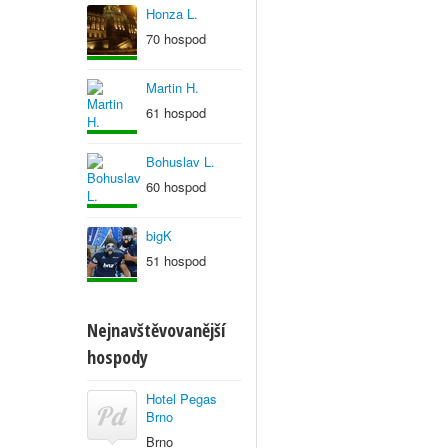
Honza L.
70 hospod
Martin H.
61 hospod
Bohuslav L.
60 hospod
bigK
51 hospod
Nejnavštěvovanější
hospody
Hotel Pegas
Brno
Brno