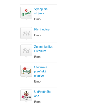
Výčep Na
stojáka
Brno
Pivní opice
Brno
Zelená kočka
Pivárium
Brno
Stopkova
plzeňská
pivnice
Brno
U dřevěného
orla
Brno