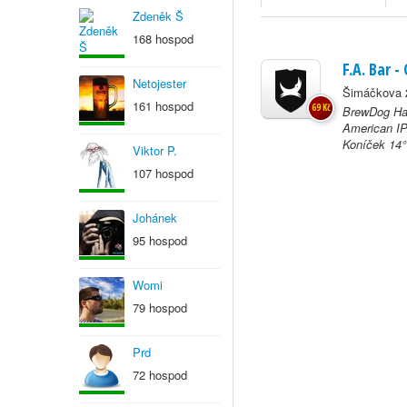
Zdeněk Š
168 hospod
F.A. Bar -
Netojester
Šimáčkova 
161 hospod
69 Kč
BrewDog Har
American IP
Koníček 14°
Viktor P.
107 hospod
Johánek
95 hospod
Womi
79 hospod
Prd
72 hospod