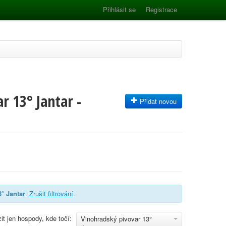
Přihlásit se
Registrace
r 13° Jantar -
Přidat novou
° Jantar
.
Zrušit filtrování
.
it jen hospody, kde točí:
Vinohradský pivovar 13°