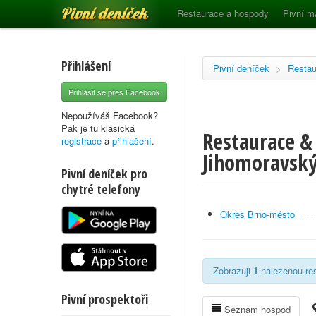
Pivní deníček
Restaurace a hospody
Pivní m
Přihlášení
Pivní deníček
>
Restau
Přihlásit se přes Facebook
Nepoužíváš Facebook?
Pak je tu klasická
Restaurace & 
registrace
a
přihlašení
.
Jihomoravský
Pivní deníček pro
chytré telefony
Okres Brno-město
Zobrazuji
1
nalezenou res
Pivní prospektoři
Seznam hospod