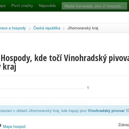
apa
Pivní značky
Nápověda
race a hospody
>
Česká republika
>
Jihomoravský kraj
Hospody, kde točí Vinohradský pivova
 kraj
1
tauraci v oblasti Jihomoravský kraj, kde čepují pivo
Vinohradský pivovar 13
Zobraz
Mapa hospod