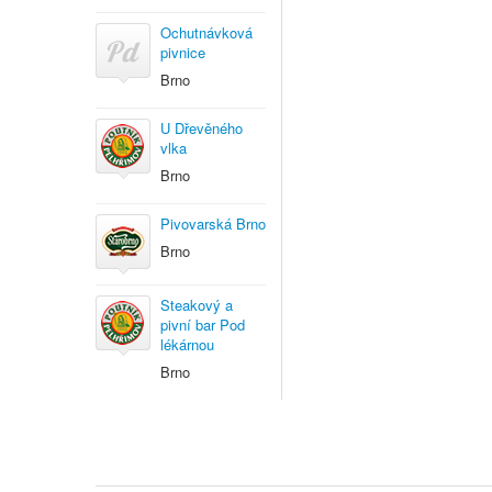
Ochutnávková
pivnice
Brno
U Dřevěného
vlka
Brno
Pivovarská Brno
Brno
Steakový a
pivní bar Pod
lékárnou
Brno