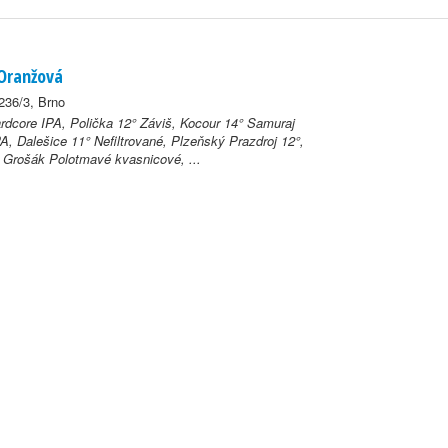
 Oranžová
236/3, Brno
dcore IPA, Polička 12° Záviš, Kocour 14° Samuraj
A, Dalešice 11° Nefiltrované, Plzeňský Prazdroj 12°,
 Grošák Polotmavé kvasnicové, ...