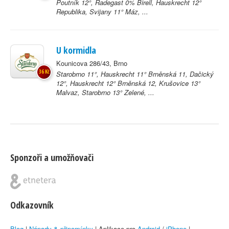
Poutník 12°, Radegast 0% Birell, Hauskrecht 12°
Republika, Svijany 11° Máz, ...
U kormidla
Kounicova 286/43, Brno
36 Kč
Starobrno 11°, Hauskrecht 11° Brněnská 11, Dačický
12°, Hauskrecht 12° Brněnská 12, Krušovice 13°
Malvaz, Starobrno 13° Zelené, ...
Sponzoři a umožňovači
Odkazovník
Blog
|
Nápady & připomínky
| Aplikace pro
Android
/
iPhone
|