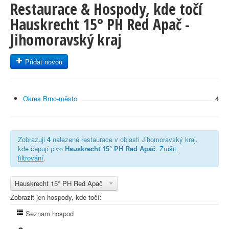
Restaurace & Hospody, kde točí
Hauskrecht 15° PH Red Apač -
Jihomoravský kraj
Přidat novou
Okres Brno-město
4
Zobrazuji
4
nalezené restaurace v oblasti Jihomoravský kraj,
kde čepují pivo
Hauskrecht 15° PH Red Apač
.
Zrušit
filtrování
.
Hauskrecht 15° PH Red Apač
Zobrazit jen hospody, kde točí:
Seznam hospod