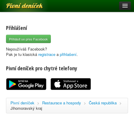
Pivní deníček
Restaurace a hospody
Pivní mapa
Přihlášení
Pivní značky
Přihlásit se přes Facebook
Nápověda
Nepoužíváš Facebook?
Pak je tu klasická
registrace
a
přihlašení
.
Pivní deníček pro chytré telefony
Přihlásit se
Registrace
Pivní deníček
>
Restaurace a hospody
>
Česká republika
>
Jihomoravský kraj