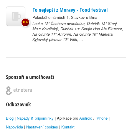
To nejlepší z Moravy - Food festival
Palackého náměstí 1, Slavkov u Brna
40 Kč
Louka 12° Čechova dvanáctka, Dubňák 13° Starý
Mistr Kovářský, Dubňák 13° Single Hop Ale Ekuanot,
Na Gruntě 11° Antonín, Na Gruntě 10° Markéta,
Kyjovský pivovar 12° Vilík, ...
Sponzoři a umožňovači
Odkazovník
Blog
|
Nápady & připomínky
| Aplikace pro
Android
/
iPhone
|
Nápověda
|
Nastavení cookies
|
Kontakt