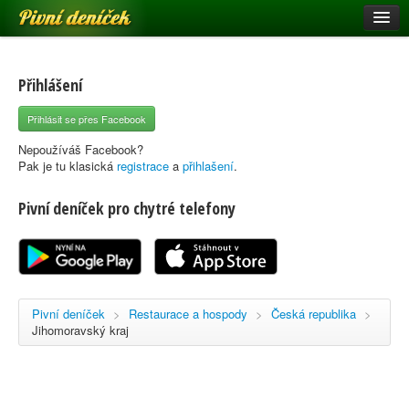
Pivní deníček
Restaurace a hospody
Pivní mapa
Přihlášení
Pivní značky
Přihlásit se přes Facebook
Nápověda
Nepoužíváš Facebook?
Pak je tu klasická
registrace
a
přihlašení
.
Pivní deníček pro chytré telefony
Přihlásit se
Registrace
Pivní deníček
>
Restaurace a hospody
>
Česká republika
>
Jihomoravský kraj