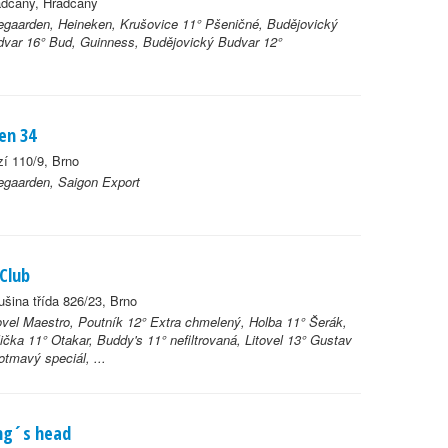
adčany, Hradčany
gaarden, Heineken, Krušovice 11° Pšeničné, Budějovický
var 16° Bud, Guinness, Budějovický Budvar 12°
en 34
í 110/9, Brno
egaarden, Saigon Export
.Club
ušina třída 826/23, Brno
ovel Maestro, Poutník 12° Extra chmelený, Holba 11° Šerák,
ička 11° Otakar, Buddy's 11° nefiltrovaná, Litovel 13° Gustav
otmavý speciál, ...
ng´s head