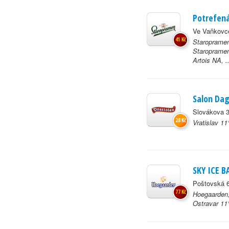
Potrefen
Ve Vaňkovce
41 Kč
Staropramen
Staropramen
Artois NA, ..
Salon Da
Slovákova 3
28 Kč
Vratislav 1
SKY ICE B
Poštovská 6
77 Kč
Hoegaarden,
Ostravar 11