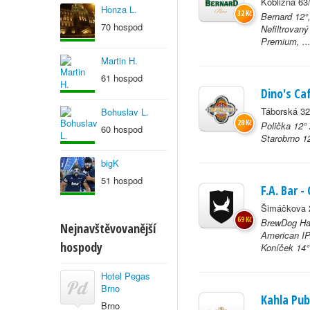
Kobližná 63
Honza L.
32 Kč
Bernard 12°
70 hospod
Nefiltrovan
Premium, ..
Martin H.
61 hospod
Dino's Ca
Táborská 32
Bohuslav L.
28 Kč
Polička 12° 
60 hospod
Starobrno 12
bigK
51 hospod
F.A. Bar -
Šimáčkova 
69 Kč
BrewDog Har
Nejnavštěvovanější
American IP
hospody
Koníček 14°
Hotel Pegas
Brno
Kahla Pub
Brno