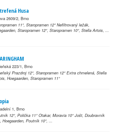
trefená Husa
ova 2609/2, Brno
ropramen 11°, Staropramen 12° Nefiltrovaný ležák,
gaarden, Staropramen 12°, Staropramen 10°, Stella Artois, ...
HARINGHAM
eňská 223/1, Brno
eňský Prazdroj 12°, Staropramen 12° Extra chmelená, Stella
ois, Hoegaarden, Staropramen 11°
opia
adelní 1, Brno
tník 12°, Polička 11° Otakar, Moravia 10° Jošt, Doubravník
, Hoegaarden, Poutník 10°, ...