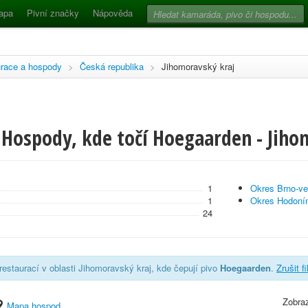
apa
Pivní značky
Nápověda
race a hospody
>
Česká republika
>
Jihomoravský kraj
 Hospody, kde točí Hoegaarden - Jiho
1
Okres Brno-v
1
Okres Hodoní
24
estaurací v oblasti Jihomoravský kraj, kde čepují pivo
Hoegaarden
.
Zrušit f
Zobraz
Mapa hospod