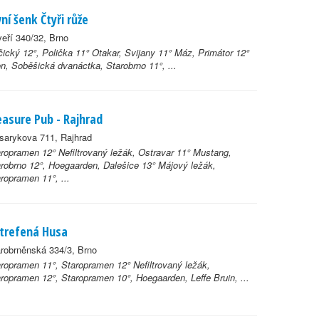
vní šenk Čtyři růže
eří 340/32, Brno
ický 12°, Polička 11° Otakar, Svijany 11° Máz, Primátor 12°
n, Soběšická dvanáctka, Starobrno 11°, ...
easure Pub - Rajhrad
sarykova 711, Rajhrad
ropramen 12° Nefiltrovaný ležák, Ostravar 11° Mustang,
robrno 12°, Hoegaarden, Dalešice 13° Májový ležák,
ropramen 11°, ...
trefená Husa
robrněnská 334/3, Brno
ropramen 11°, Staropramen 12° Nefiltrovaný ležák,
ropramen 12°, Staropramen 10°, Hoegaarden, Leffe Bruin, ...