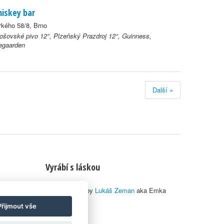
iskey bar
kého 58/8, Brno
ošovské pivo 12°, Plzeňský Prazdroj 12°, Guinness,
egaarden
Další »
Vyrábí s láskou
© 2010–2026 by
Lukáš Zeman
aka Emka
Přijmout vše