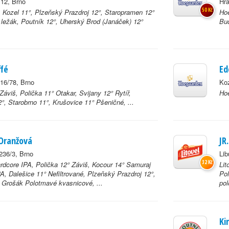
/12, Brno
Hr
50 Kč
, Kozel 11°, Plzeňský Prazdroj 12°, Staropramen 12°
Hoe
ý ležák, Poutník 12°, Uherský Brod (Janáček) 12°
Bud
.
ffé
Ed
16/78, Brno
Koz
Záviš, Polička 11° Otakar, Svijany 12° Rytíř,
Ho
°, Starobrno 11°, Krušovice 11° Pšeničné, ...
 Oranžová
JR
236/3, Brno
Lib
32 Kč
dcore IPA, Polička 12° Záviš, Kocour 14° Samuraj
Lit
A, Dalešice 11° Nefiltrované, Plzeňský Prazdroj 12°,
Pol
 Grošák Polotmavé kvasnicové, ...
pol
Ki