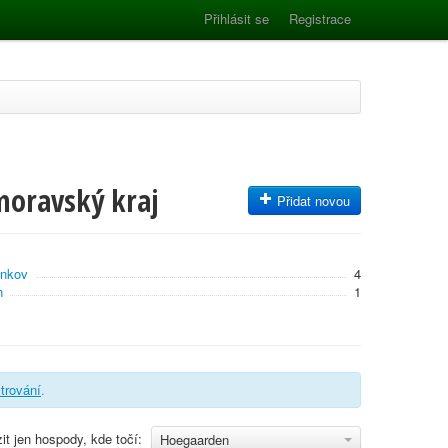
Přihlásit se
Registrace
moravský kraj
Přidat novou
enkov
4
n
1
iltrování
.
it jen hospody, kde točí:
Hoegaarden