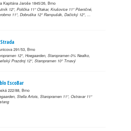
da Kapitána Jaroše 1845/26, Brno
tník 12°, Polička 11° Otakar, Krušovice 11° Pšeničné,
robrno 11°, Dobruška 12° Rampušák, Dačický 12°, ...
 Strada
nicova 291/53, Brno
aropramen 12°, Hoegaarden, Staropramen 0% Nealko,
eňský Prazdroj 12°, Staropramen 10° Tmavý
blo EscoBar
ská 222/88, Brno
gaarden, Stella Artois, Staropramen 11°, Ostravar 11°
stang