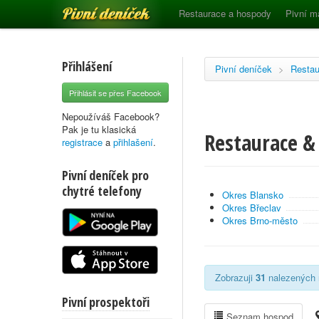
Pivní deníček
Restaurace a hospody
Pivní m
Přihlášení
Pivní deníček
>
Restau
Přihlásit se přes Facebook
Nepoužíváš Facebook?
Pak je tu klasická
Restaurace &
registrace
a
přihlašení
.
Pivní deníček pro
chytré telefony
Okres Blansko
Okres Břeclav
Okres Brno-město
Zobrazuji
31
nalezených r
Pivní prospektoři
Seznam hospod