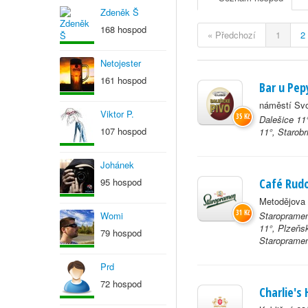
Zdeněk Š
168 hospod
« Předchozí
1
2
Netojester
161 hospod
Bar u Pep
náměstí Svo
Viktor P.
35 Kč
Dalešice 11
107 hospod
11°, Starobr
Johánek
95 hospod
Café Rudo
Metodějova 
31 Kč
Womi
Staropramen
11°, Plzeňs
79 hospod
Staroprame
Prd
72 hospod
Charlie's 