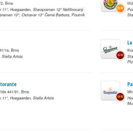
2, Brno
tří
35 Kč
 11°, Hoegaarden, Staropramen 12° Nefiltrovaný
Pou
opramen 10°, Ostravar 13° Černá Barbora, Poutník
Sta
La
81/1a, Brno
Kou
42 Kč
 Stella Artois
St
Plz
storante
Pa
řída 441/91, Brno
Min
68 Kč
 11°, Hoegaarden, Stella Artois
Hoe
Mu