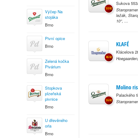
Sukova 553/
50 Kč
Staropramen
Výčep Na
ležák, Star
stojáka
10°, ...
Brno
Pivní opice
KLAFÉ
Brno
Klácelova 2
46 Kč
Hoegaarden,
Zelená kočka
Pivárium
Brno
Molino ri
Stopkova
plzeňská
Palackého t
pivnice
36 Kč
Staropramen
Brno
U dřevěného
orla
Brno