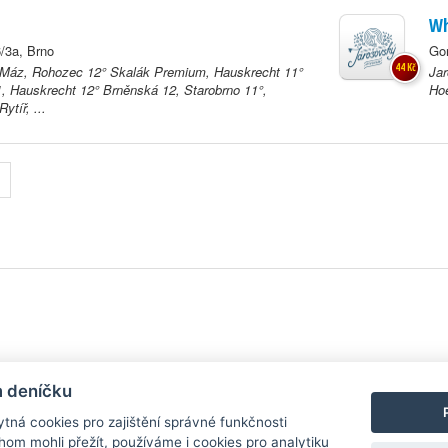
Wh
6/3a, Brno
Gor
44 Kč
 Máz, Rohozec 12° Skalák Premium, Hauskrecht 11°
Jar
, Hauskrecht 12° Brněnská 12, Starobrno 11°,
Ho
ytíř, ...
y
| Aplikace pro
Android
/
iPhone
|
Nápověda
|
Nastavení cookies
|
Kontakt
m deníčku
tná cookies pro zajištění správné funkčnosti
hom mohli přežít, používáme i cookies pro analytiku