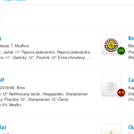
y
Bo
body 7, Modřice
Ma
24 Kč
°, Ježek 11° Pepova jedenáctka, Pepova jedenáctka
Pou
no 11°, Dačický 12°, Poutník 12° Extra chmelený, ...
Bře
lf
Ca
2379/9A, Brno
Ka
45 Kč
 12° Nefiltrovaný ležák, Hoegaarden, Staropramen
Klá
ký Prazdroj 12°, Staropramen 12° Černý,
0% 
n 0% Nealko
Hat
Cl