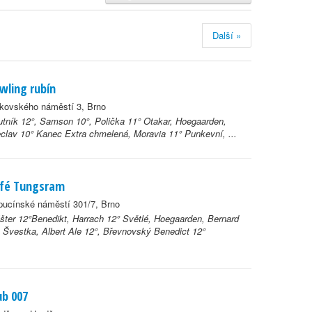
Další »
wling rubín
kovského náměstí 3, Brno
tník 12°, Samson 10°, Polička 11° Otakar, Hoegaarden,
clav 10° Kanec Extra chmelená, Moravia 11° Punkevní, ...
fé Tungsram
pucínské náměstí 301/7, Brno
šter 12°Benedikt, Harrach 12° Světlé, Hoegaarden, Bernard
Švestka, Albert Ale 12°, Břevnovský Benedict 12°
ub 007