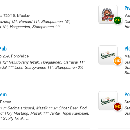
Pi
na 720/16, Břeclav
Vev
25 Kč
azdroj 12°, Bernard 11°, Staropramen 10°,
Dač
 12°, Hoegaarden, Staropramen 11°
Hro
Pub
Pl
 259, Pohořelice
Ma
34 Kč
 12° Nefiltrovaný ležák, Hoegaarden, Ostravar 11°
Sta
rdál 11° Echt, Staropramen 11°, Staropramen 0%
Sta
Sta
hem
Po
 Petrov
Sta
70 Kč
m 7° Sedma srdcová, Mazák 11,8° Ghost Beer, Pod
Sta
6° Holy Mustang, Mazák 11° Jantar, Tripel Karmeliet,
Sta
 Světlý ležák, ...