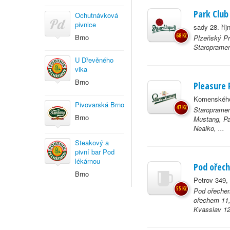
Park Club
Ochutnávková
pivnice
sady 28. říj
68 Kč
Brno
Plzeňský Pr
Staropramen
U Dřevěného
vlka
Brno
Pleasure 
Komenského
Pivovarská Brno
47 Kč
Staropramen
Brno
Mustang, Pa
Nealko, ...
Steakový a
pivní bar Pod
lékárnou
Pod ořec
Brno
Petrov 349,
55 Kč
Pod ořeche
ořechem 11,
Kvasslav 12°