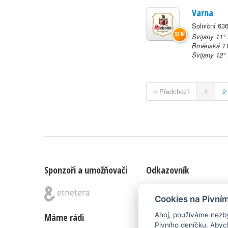
Varna
Solniční 63
33 Kč
Svijany 11°
Brněnská 11
Svijany 12° R
« Předchozí
1
2
Sponzoři a umožňovači
Odkazovník
Blog
|
Nápady & připomínk
Cookies na Pivní
Ahoj, používáme nezby
Máme rádi
Poznámka pod čarou
Pivního deníčku. Abyc