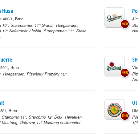
á Husa
Po
 462/1, Brno
Jír
46 Kč
 10°, Staropramen 11° Granát, Hoegaarden,
Sta
 12° Nefiltrovaný ležák, Staropramen 11°, Stella
Hoe
.
guerre
S
50/1, Brno
Víd
49 Kč
1°, Hoegaarden, Plzeňský Prazdroj 12°
Plz
Art
AR
Ut
6/1, Brno
Div
55 Kč
 Starobrno 11°, Starobrno 12° Drak, Heineken,
Pou
° Mustang, Ostravar 11° Mustang velikonoční
12°