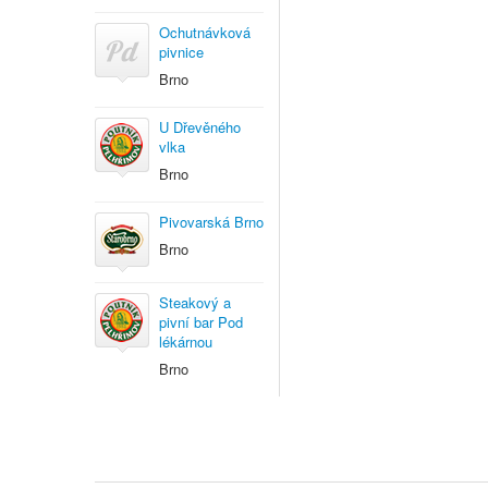
Ochutnávková
pivnice
Brno
U Dřevěného
vlka
Brno
Pivovarská Brno
Brno
Steakový a
pivní bar Pod
lékárnou
Brno