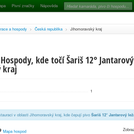
apa
Pivní značky
Nápověda
race a hospody
>
Česká republika
>
Jihomoravský kraj
Hospody, kde točí Šariš 12° Jantarový 
 kraj
1
tauraci v oblasti Jihomoravský kraj, kde čepují pivo
Šariš 12° Jantarový lež
Zobraz
Mapa hospod