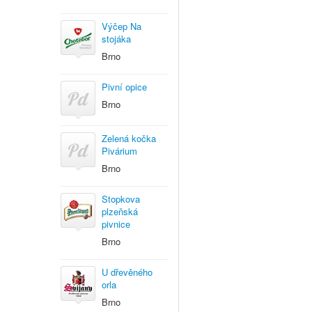
Výčep Na
stojáka
Brno
Pivní opice
Brno
Zelená kočka
Pivárium
Brno
Stopkova
plzeňská
pivnice
Brno
U dřevěného
orla
Brno