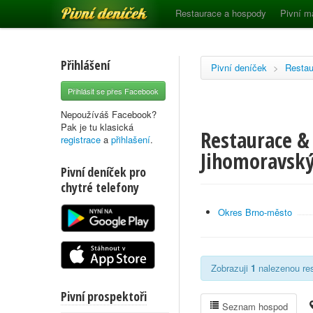
Pivní deníček
Restaurace a hospody
Pivní m
Přihlášení
Pivní deníček
>
Restau
Přihlásit se přes Facebook
Nepoužíváš Facebook?
Pak je tu klasická
Restaurace & 
registrace
a
přihlašení
.
Jihomoravský
Pivní deníček pro
chytré telefony
Okres Brno-město
Zobrazuji
1
nalezenou res
Pivní prospektoři
Seznam hospod