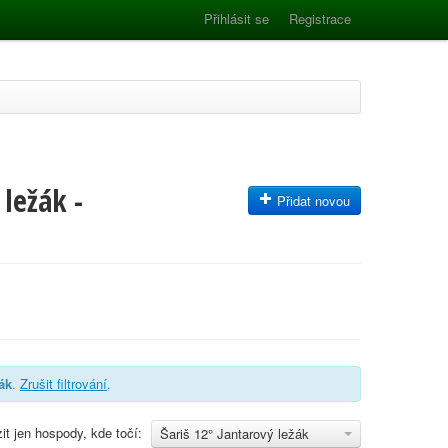
Přihlásit se
Registrace
ležák -
Přidat novou
ák
.
Zrušit filtrování
.
it jen hospody, kde točí:
Šariš 12° Jantarový ležák