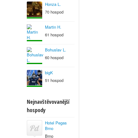
Honza L.
70 hospod
Martin H.
61 hospod
Bohuslav L.
60 hospod
bigK
51 hospod
Nejnavštěvovanější
hospody
Hotel Pegas
Brno
Brno