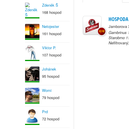
Zdeněk Š
168 hospod
HOSPODA
Netojester
Jamborova 3
42 Kč
Gambrinus 1
161 hospod
Starobrno 1
Nefiltrovaný,
Viktor P.
107 hospod
Johánek
95 hospod
Womi
79 hospod
Prd
72 hospod