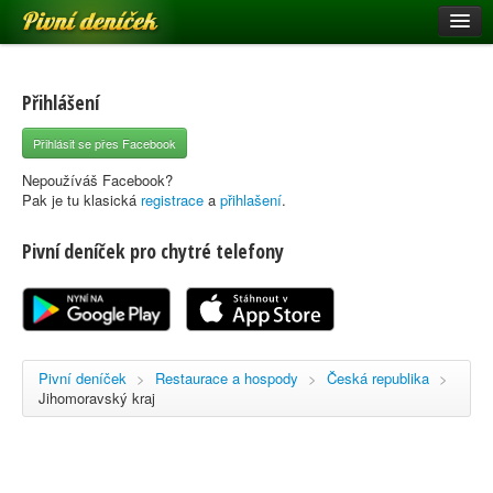
Pivní deníček
Restaurace a hospody
Pivní mapa
Přihlášení
Pivní značky
Přihlásit se přes Facebook
Nápověda
Nepoužíváš Facebook?
Pak je tu klasická
registrace
a
přihlašení
.
Pivní deníček pro chytré telefony
Přihlásit se
Registrace
Pivní deníček
>
Restaurace a hospody
>
Česká republika
>
Jihomoravský kraj