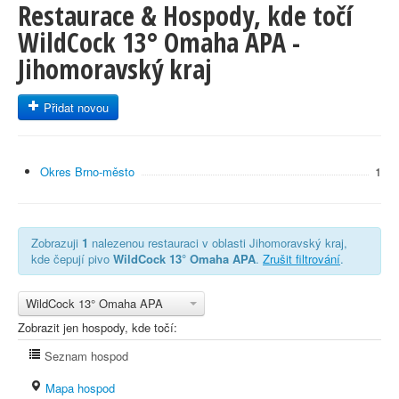
Restaurace & Hospody, kde točí
WildCock 13° Omaha APA -
Jihomoravský kraj
Přidat novou
Okres Brno-město
1
Zobrazuji
1
nalezenou restauraci v oblasti Jihomoravský kraj,
kde čepují pivo
WildCock 13° Omaha APA
.
Zrušit filtrování
.
WildCock 13° Omaha APA
Zobrazit jen hospody, kde točí:
Seznam hospod
Mapa hospod