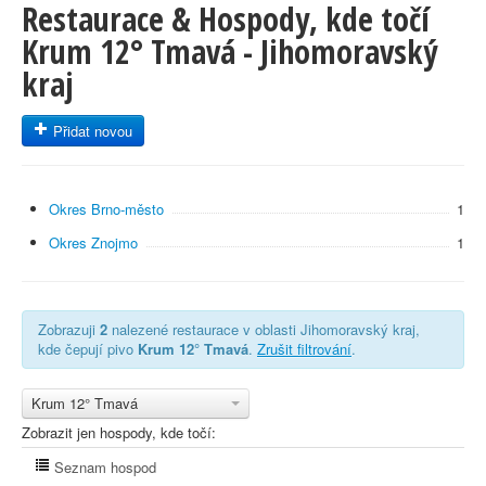
Restaurace & Hospody, kde točí
Krum 12° Tmavá - Jihomoravský
kraj
Přidat novou
Okres Brno-město
1
Okres Znojmo
1
Zobrazuji
2
nalezené restaurace v oblasti Jihomoravský kraj,
kde čepují pivo
Krum 12° Tmavá
.
Zrušit filtrování
.
Krum 12° Tmavá
Zobrazit jen hospody, kde točí:
Seznam hospod