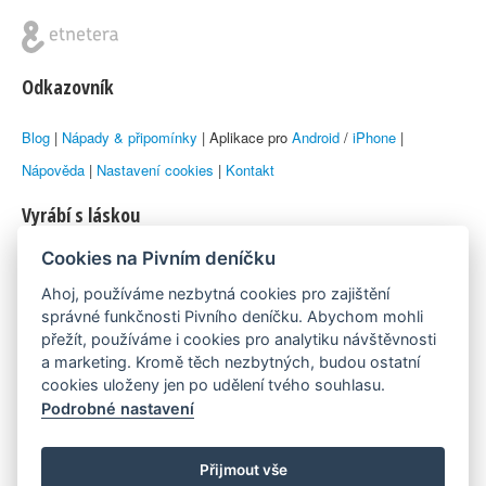
Odkazovník
Blog
|
Nápady & připomínky
| Aplikace pro
Android
/
iPhone
|
Nápověda
|
Nastavení cookies
|
Kontakt
Vyrábí s láskou
Cookies na Pivním deníčku
© 2010–2026 by
Lukáš Zeman
aka Emka
Ahoj, používáme nezbytná cookies pro zajištění
Máme rádi
správné funkčnosti Pivního deníčku. Abychom mohli
přežít, používáme i cookies pro analytiku návštěvnosti
a marketing. Kromě těch nezbytných, budou ostatní
Pivní.info
cookies uloženy jen po udělení tvého souhlasu.
Podrobné nastavení
Poznámka pod čarou
Pivní deníček je nezávislý zdroj, který není spjat s žádným
Přijmout vše