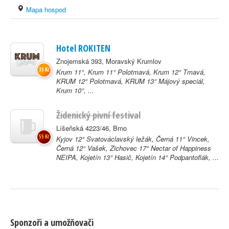
Mapa hospod
Hotel ROKITEN
Znojemská 393, Moravský Krumlov
35 Kč
Krum 11°, Krum 11° Polotmavá, Krum 12° Tmavá,
KRUM 12° Polotmavá, KRUM 13° Májový speciál,
Krum 10°, ...
Židenický pivní festival
Líšeňská 4223/46, Brno
55 Kč
Kyjov 12° Svatováclavský ležák, Černá 11° Vincek,
Černá 12° Vašek, Zichovec 17° Nectar of Happiness
NEIPA, Kojetín 13° Hasič, Kojetín 14° Podpantoflák, ...
Sponzoři a umožňovači