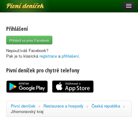
Pivní deníček
Restaurace a hospody
Pivní mapa
Přihlášení
Pivní značky
Přihlásit se přes Facebook
Nápověda
Nepoužíváš Facebook?
Pak je tu klasická
registrace
a
přihlašení
.
Pivní deníček pro chytré telefony
Přihlásit se
Registrace
Pivní deníček
>
Restaurace a hospody
>
Česká republika
>
Jihomoravský kraj