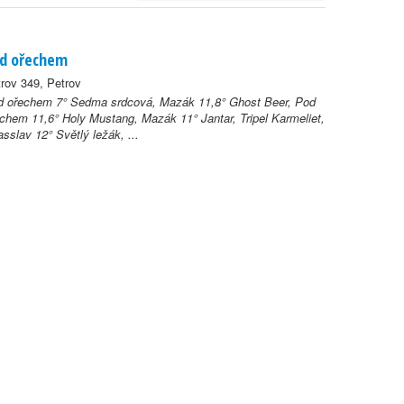
d ořechem
rov 349, Petrov
d ořechem 7° Sedma srdcová, Mazák 11,8° Ghost Beer, Pod
chem 11,6° Holy Mustang, Mazák 11° Jantar, Tripel Karmeliet,
sslav 12° Světlý ležák, ...