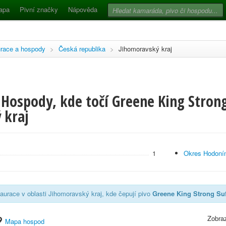
apa
Pivní značky
Nápověda
race a hospody
>
Česká republika
>
Jihomoravský kraj
Hospody, kde točí Greene King Strong
 kraj
1
Okres Hodoní
aurace v oblasti Jihomoravský kraj, kde čepují pivo
Greene King Strong Suf
Zobraz
Mapa hospod