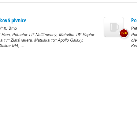
ková pivnice
Po
0/10, Brno
Pet
55 Kč
° Hron, Primátor 11° Nefiltrovaný, Matuška 15° Raptor
Po
a 17° Zlatá raketa, Matuška 13° Apollo Galaxy,
oře
talker IPA, ...
Kva