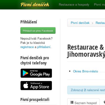
Pivní deníček
Restaurace a hospody
Pivní m
Přihlášení
Pivní deníček
>
Restau
Přihlásit se přes Facebook
Nepoužíváš Facebook?
Pak je tu klasická
Restaurace & 
registrace
a
přihlašení
.
Jihomoravský
Pivní deníček pro
chytré telefony
Okres Brno-město
Zobrazuji
2
nalezené rest
Pivní prospektoři
Seznam hospod