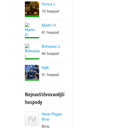
Honza L.
70 hospod
Martin H.
61 hospod
Bohuslav L.
60 hospod
bigK
51 hospod
Nejnavštěvovanější
hospody
Hotel Pegas
Brno
Brno