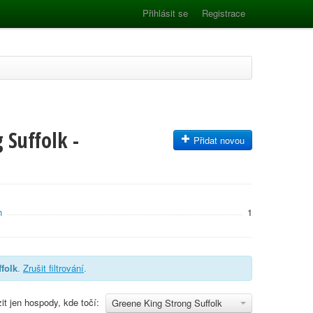
Přihlásit se
Registrace
 Suffolk -
Přidat novou
n
1
folk
.
Zrušit filtrování
.
it jen hospody, kde točí:
Greene King Strong Suffolk