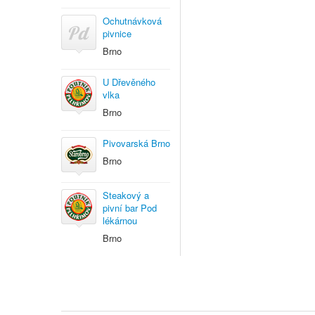
Ochutnávková
pivnice
Brno
U Dřevěného
vlka
Brno
Pivovarská Brno
Brno
Steakový a
pivní bar Pod
lékárnou
Brno