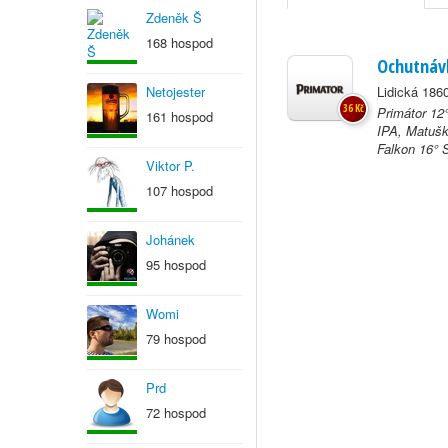
Zdeněk Š
168 hospod
Ochutnáv
Netojester
Lidická 186
36 Kč
Primátor 12
161 hospod
IPA, Matušk
Falkon 16° S
Viktor P.
107 hospod
Johánek
95 hospod
Womi
79 hospod
Prd
72 hospod