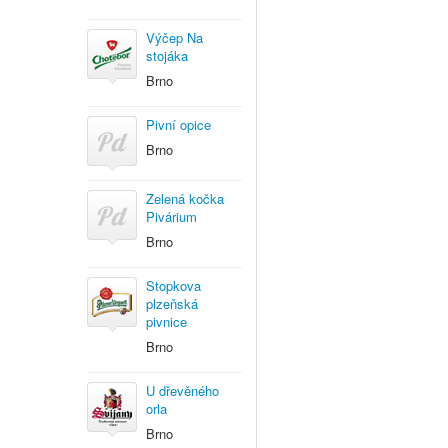
Výčep Na
stojáka
Brno
Pivní opice
Brno
Zelená kočka
Pivárium
Brno
Stopkova
plzeňská
pivnice
Brno
U dřevěného
orla
Brno