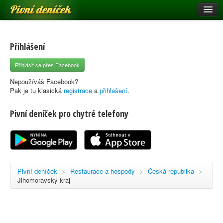
Pivní deníček
Restaurace a hospody
Pivní mapa
Přihlášení
Pivní značky
Přihlásit se přes Facebook
Nápověda
Nepoužíváš Facebook?
Pak je tu klasická
registrace
a
přihlašení
.
Pivní deníček pro chytré telefony
Přihlásit se
Registrace
Pivní deníček
>
Restaurace a hospody
>
Česká republika
>
Jihomoravský kraj