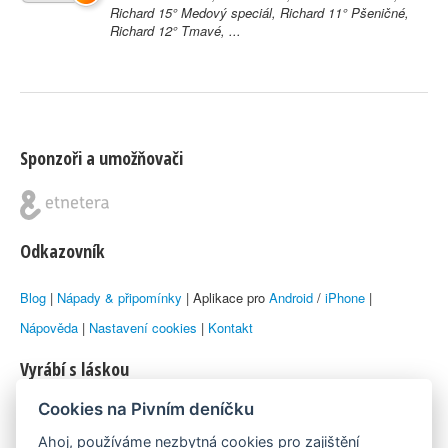
Richard 15° Medový speciál, Richard 11° Pšeničné,
Richard 12° Tmavé, ...
Sponzoři a umožňovači
Odkazovník
Blog
|
Nápady & připomínky
| Aplikace pro
Android
/
iPhone
|
Nápověda
|
Nastavení cookies
|
Kontakt
Vyrábí s láskou
Cookies na Pivním deníčku
© 2010–2026 by
Lukáš Zeman
aka Emka
Ahoj, používáme nezbytná cookies pro zajištění