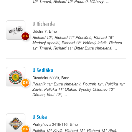
12° Tmavé, Richard 12° Proutník Višňový, ...
U Richarda
Údolní 7, Brno
39 Kč
Richard 12°, Richard 11° Pšeničné, Richard 15°
Medový speciál, Richard 12° Višňový ležák, Richard
12° Tmavé, Richard 11° Bitter Extra chmelená, ...
U Sedláka
Divadelní 603/3, Brno
27 Kč
Poutník 12° Extra chmelený, Poutník 12°, Polička 12°
Záviš, Polička 11° Otakar, Vysoký Chlumec 13°
Démon, Kout 12°, ...
U Suka
Purkyňova 2415/116, Brno
29 Kč
Polička 12° Záviš, Richard 12°, Richard 13° žitná,