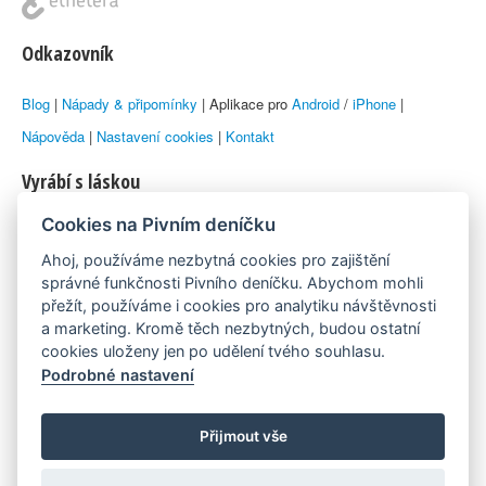
Odkazovník
Blog
|
Nápady & připomínky
| Aplikace pro
Android
/
iPhone
|
Nápověda
|
Nastavení cookies
|
Kontakt
Vyrábí s láskou
Cookies na Pivním deníčku
© 2010–2026 by
Lukáš Zeman
aka Emka
Ahoj, používáme nezbytná cookies pro zajištění
Máme rádi
správné funkčnosti Pivního deníčku. Abychom mohli
přežít, používáme i cookies pro analytiku návštěvnosti
a marketing. Kromě těch nezbytných, budou ostatní
Pivní.info
cookies uloženy jen po udělení tvého souhlasu.
Podrobné nastavení
Poznámka pod čarou
Pivní deníček je nezávislý zdroj, který není spjat s žádným
Přijmout vše
konkrétním pivovarem ani restaurací. Názory uživatelů nemusí nutně