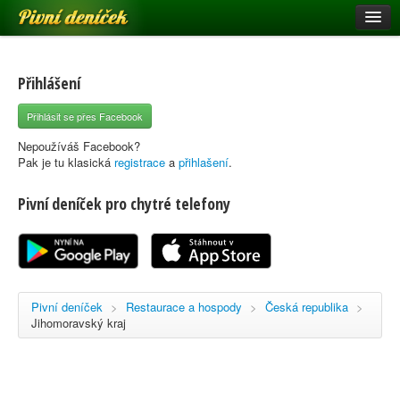
Pivní deníček
Restaurace a hospody
Pivní mapa
Přihlášení
Pivní značky
Přihlásit se přes Facebook
Nápověda
Nepoužíváš Facebook?
Pak je tu klasická
registrace
a
přihlašení
.
Pivní deníček pro chytré telefony
Přihlásit se
Registrace
Pivní deníček
>
Restaurace a hospody
>
Česká republika
>
Jihomoravský kraj