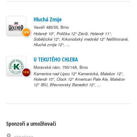
Hluchá Zmije
Veveří 485/55, Brno
34 Kč
Holendr 10°, Polička 12° Záviš, Holendr 11°,
Soběšické 12°, Krkonošský medvěd 12° Nefiltrované,
Hluchá zmije 12°, ...
U TEKUTÉHO CHLEBA
Moravské nám. 755/14A, Brno
59 Kč
Kamenice nad Lipou 12° Kamenická, Malešov 12°,
Holendr 10°, Clock 12° American Pale Ale, Malešov
12° IBU, Břevnovský Benedict 12°, ...
Sponzoři a umožňovači