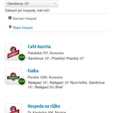
Gambrinus 10°
Zobrazit jen hospody, kde točí:
Seznam hospod
Mapa hospod
Café Austria
Pekařská 757, Kunovice
25 Kč
Gambrinus 10°, Plzeňský Prazdroj 12°
Fialka
Panská 1320, Kunovice
23 Kč
Radegast 10°, Radegast 12° Ryze hořká, Gambrinus
10°, Radegast 0% Birell
Hospoda na růžku
Dr. Kachníka 206, Nivnice