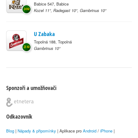
Babice 547, Babice
24 Kč
Kozel 11°, Radegast 10°, Gambrinus 10°
U Zabaka
Topolná 188, Topolná
23 Kč
Gambrinus 10°
Sponzoři a umožňovači
Odkazovník
Blog
|
Nápady & připomínky
| Aplikace pro
Android
/
iPhone
|