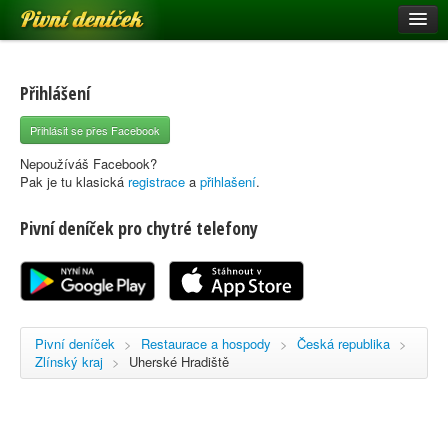
Pivní deníček
Restaurace a hospody
Pivní mapa
Přihlášení
Pivní značky
Přihlásit se přes Facebook
Nápověda
Nepoužíváš Facebook?
Pak je tu klasická
registrace
a
přihlašení
.
Pivní deníček pro chytré telefony
Přihlásit se
Registrace
Pivní deníček
>
Restaurace a hospody
>
Česká republika
>
Zlínský kraj
>
Uherské Hradiště