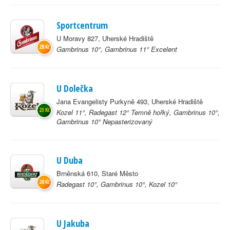
Sportcentrum
U Moravy 827, Uherské Hradiště
28 Kč
Gambrinus 10°, Gambrinus 11° Excelent
U Dolečka
Jana Evangelisty Purkyně 493, Uherské Hradiště
23 Kč
Kozel 11°, Radegast 12° Temně hořký, Gambrinus 10°,
Gambrinus 10° Nepasterizovaný
U Duba
Brněnská 610, Staré Město
28 Kč
Radegast 10°, Gambrinus 10°, Kozel 10°
U Jakuba