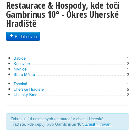
Restaurace & Hospody, kde točí
Gambrinus 10° - Okres Uherské
Hradiště
Přidat novou
Babice
1
Kunovice
2
Nivnice
1
Staré Město
2
Topolná
1
Uherské Hradiště
5
Uherský Brod
2
Zobrazuji
14
nalezených restaurací v oblasti Uherské
Hradiště, kde čepují pivo
Gambrinus 10°
.
Zrušit filtrování
.