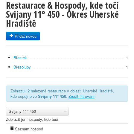
Restaurace & Hospody, kde točí
Svijany 11° 450 - Okres Uherské
Hradiště
Přidat novou
Břestek
1
Březolupy
1
Zobrazuji
2
nalezené restaurace v oblasti Uherské Hradiště,
kde čepují pivo
Svijany 11° 450
.
Zrušit filtrování
.
Svijany 11° 450
Zobrazit jen hospody, kde točí:
Seznam hospod