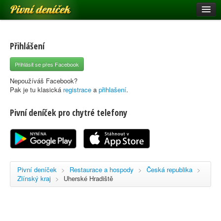
Pivní deníček
Restaurace a hospody
Pivní mapa
Přihlášení
Pivní značky
Přihlásit se přes Facebook
Nápověda
Nepoužíváš Facebook?
Pak je tu klasická
registrace
a
přihlašení
.
Pivní deníček pro chytré telefony
Přihlásit se
Registrace
Pivní deníček
>
Restaurace a hospody
>
Česká republika
>
Zlínský kraj
>
Uherské Hradiště