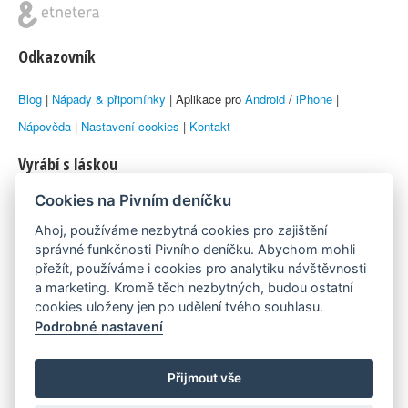
Odkazovník
Blog
|
Nápady & připomínky
| Aplikace pro
Android
/
iPhone
|
Nápověda
|
Nastavení cookies
|
Kontakt
Vyrábí s láskou
Cookies na Pivním deníčku
© 2010–2026 by
Lukáš Zeman
aka Emka
Ahoj, používáme nezbytná cookies pro zajištění
Máme rádi
správné funkčnosti Pivního deníčku. Abychom mohli
přežít, používáme i cookies pro analytiku návštěvnosti
a marketing. Kromě těch nezbytných, budou ostatní
Pivní.info
cookies uloženy jen po udělení tvého souhlasu.
Podrobné nastavení
Poznámka pod čarou
Pivní deníček je nezávislý zdroj, který není spjat s žádným
Přijmout vše
konkrétním pivovarem ani restaurací. Názory uživatelů nemusí nutně