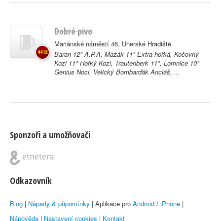
Dobré pivo
Mariánské náměstí 46, Uherské Hradiště
44 Kč
Baran 12° A.P.A, Mazák 11° Extra hořká, Kočovný
Kozi 11° Hořký Kozi, Trautenberk 11°, Lomnice 10°
Genius Noci, Velický Bombarďák Anciáš, ...
Sponzoři a umožňovači
Odkazovník
Blog
|
Nápady & připomínky
| Aplikace pro
Android
/
iPhone
|
Nápověda
|
Nastavení cookies
|
Kontakt