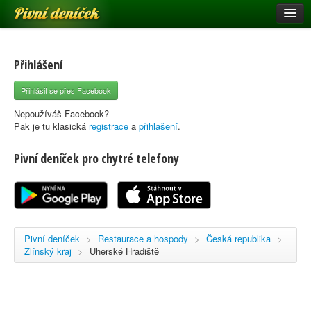
Pivní deníček
Restaurace a hospody
Pivní mapa
Přihlášení
Pivní značky
Přihlásit se přes Facebook
Nápověda
Nepoužíváš Facebook?
Pak je tu klasická
registrace
a
přihlašení
.
Pivní deníček pro chytré telefony
Přihlásit se
Registrace
Pivní deníček
>
Restaurace a hospody
>
Česká republika
>
Zlínský kraj
>
Uherské Hradiště