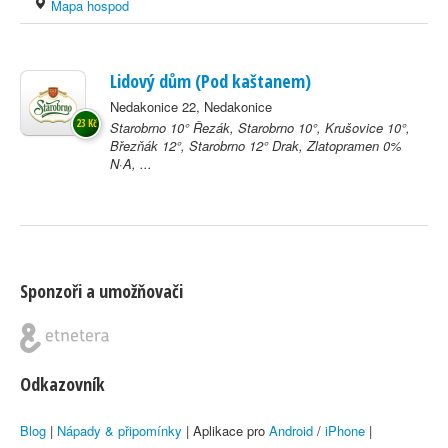
Mapa hospod
Lidový dům (Pod kaštanem)
Nedakonice 22, Nedakonice
23 Kč
Starobrno 10° Řezák, Starobrno 10°, Krušovice 10°,
Březňák 12°, Starobrno 12° Drak, Zlatopramen 0%
N·A, ...
Sponzoři a umožňovači
Odkazovník
Blog
|
Nápady & připomínky
| Aplikace pro
Android
/
iPhone
|