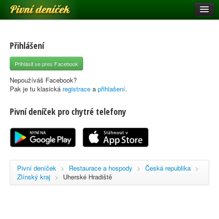
Pivní deníček
Restaurace a hospody
Pivní mapa
Přihlášení
Pivní značky
Přihlásit se přes Facebook
Nápověda
Nepoužíváš Facebook?
Pak je tu klasická
registrace
a
přihlašení
.
Pivní deníček pro chytré telefony
Přihlásit se
Registrace
Pivní deníček
>
Restaurace a hospody
>
Česká republika
>
Zlínský kraj
>
Uherské Hradiště