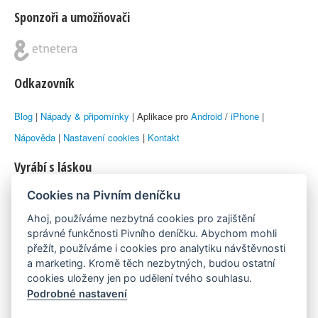
Sponzoři a umožňovači
Odkazovník
Blog
|
Nápady & připomínky
| Aplikace pro
Android
/
iPhone
|
Nápověda
|
Nastavení cookies
|
Kontakt
Vyrábí s láskou
Cookies na Pivním deníčku
© 2010–2026 by
Lukáš Zeman
aka Emka
Ahoj, používáme nezbytná cookies pro zajištění
Máme rádi
správné funkčnosti Pivního deníčku. Abychom mohli
přežít, používáme i cookies pro analytiku návštěvnosti
a marketing. Kromě těch nezbytných, budou ostatní
Pivní.info
cookies uloženy jen po udělení tvého souhlasu.
Podrobné nastavení
Poznámka pod čarou