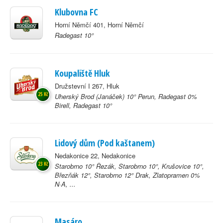
Klubovna FC
Horní Němčí 401, Horní Němčí
Radegast 10°
Koupaliště Hluk
Družstevní I 267, Hluk
25 Kč
Uherský Brod (Janáček) 10° Perun, Radegast 0%
Birell, Radegast 10°
Lidový dům (Pod kaštanem)
Nedakonice 22, Nedakonice
23 Kč
Starobrno 10° Řezák, Starobrno 10°, Krušovice 10°,
Březňák 12°, Starobrno 12° Drak, Zlatopramen 0%
N·A, ...
Masáro