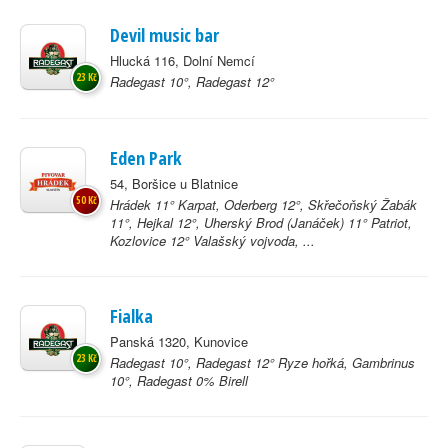
Devil music bar
Hlucká 116, Dolní Nemcí
23 Kč
Radegast 10°, Radegast 12°
Eden Park
54, Boršice u Blatnice
50 Kč
Hrádek 11° Karpat, Oderberg 12°, Skřečoňský Žabák
11°, Hejkal 12°, Uherský Brod (Janáček) 11° Patriot,
Kozlovice 12° Valašský vojvoda, ...
Fialka
Panská 1320, Kunovice
23 Kč
Radegast 10°, Radegast 12° Ryze hořká, Gambrinus
10°, Radegast 0% Birell