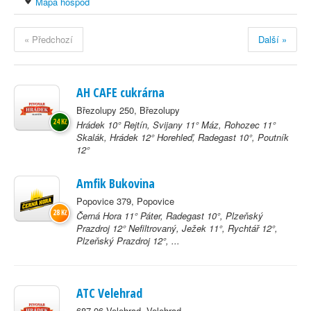
Mapa hospod
« Předchozí
Další »
AH CAFE cukrárna
Březolupy 250, Březolupy
24 Kč
Hrádek 10° Rejtín, Svijany 11° Máz, Rohozec 11°
Skalák, Hrádek 12° Horehleď, Radegast 10°, Poutník
12°
Amfik Bukovina
Popovice 379, Popovice
28 Kč
Černá Hora 11° Páter, Radegast 10°, Plzeňský
Prazdroj 12° Nefiltrovaný, Ježek 11°, Rychtář 12°,
Plzeňský Prazdroj 12°, ...
ATC Velehrad
687 06 Velehrad, Velehrad