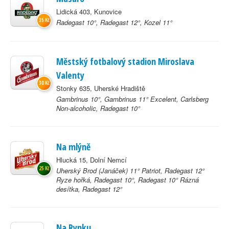
Lidická 403, Kunovice
35 Kč
Radegast 10°, Radegast 12°, Kozel 11°
Městský fotbalový stadion Miroslava
Valenty
30 Kč
Stonky 635, Uherské Hradiště
Gambrinus 10°, Gambrinus 11° Excelent, Carlsberg
Non-alcoholic, Radegast 10°
Na mlýně
Hlucká 15, Dolní Nemcí
25 Kč
Uherský Brod (Janáček) 11° Patriot, Radegast 12°
Ryze hořká, Radegast 10°, Radegast 10° Rázná
desítka, Radegast 12°
Na Rynku