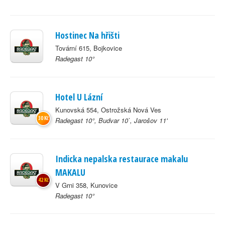
Hostinec Na hřišti
Tovární 615, Bojkovice
Radegast 10°
Hotel U Lázní
Kunovská 554, Ostrožská Nová Ves
30 Kč
Radegast 10°, Budvar 10`, Jarošov 11'
Indicka nepalska restaurace makalu
MAKALU
42 Kč
V Grni 358, Kunovice
Radegast 10°