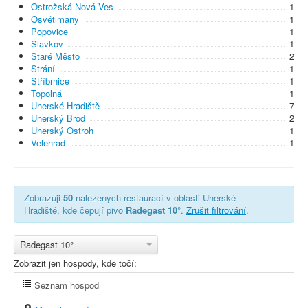
Ostrožská Nová Ves
1
Osvětimany
1
Popovice
1
Slavkov
1
Staré Město
2
Strání
1
Stříbrnice
1
Topolná
1
Uherské Hradiště
7
Uherský Brod
2
Uherský Ostroh
1
Velehrad
1
Zobrazuji
50
nalezených restaurací v oblasti Uherské
Hradiště, kde čepují pivo
Radegast 10°
.
Zrušit filtrování
.
Radegast 10°
Zobrazit jen hospody, kde točí:
Seznam hospod