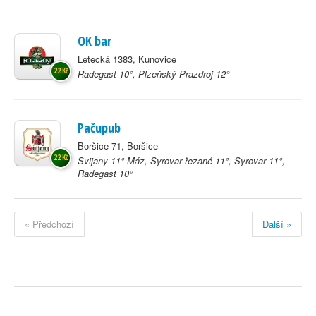
OK bar
Letecká 1383, Kunovice
22 Kč
Radegast 10°, Plzeňský Prazdroj 12°
Pačupub
Boršice 71, Boršice
22 Kč
Svijany 11° Máz, Syrovar řezané 11°, Syrovar 11°,
Radegast 10°
« Předchozí
Další »