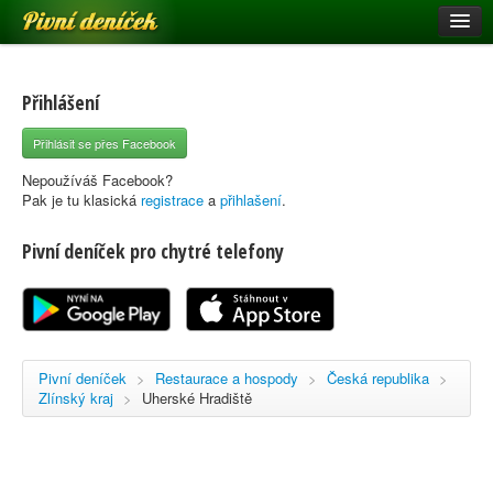
Pivní deníček
Restaurace a hospody
Pivní mapa
Přihlášení
Pivní značky
Přihlásit se přes Facebook
Nápověda
Nepoužíváš Facebook?
Pak je tu klasická
registrace
a
přihlašení
.
Pivní deníček pro chytré telefony
Přihlásit se
Registrace
Pivní deníček
>
Restaurace a hospody
>
Česká republika
>
Zlínský kraj
>
Uherské Hradiště