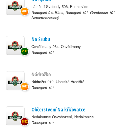
náměstí Svobody 598, Buchlovice
28 Kč
Radegast 0% Birell, Radegast 10°, Gambrinus 10°
Nepasterizovaný
Na Srubu
Osvětimany 264, Osvětimany
25 Kč
Radegast 10°
Nádražka
Nádražní 212, Uherské Hradiště
30 Kč
Radegast 10°
Občerstvení Na křižovatce
Nedakonice Osvobození, Nedakonice
38 Kč
Radegast 10°