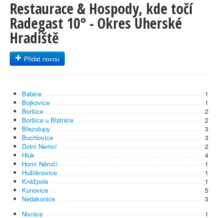
Restaurace & Hospody, kde točí
Radegast 10° - Okres Uherské
Hradiště
Přidat novou
Babice
1
Bojkovice
1
Boršice
2
Boršice u Blatnice
2
Březolupy
3
Buchlovice
3
Dolní Nemcí
2
Hluk
4
Horní Němčí
1
Huštěnovice
1
Kněžpole
1
Kunovice
5
Nedakonice
3
Nivnice
1