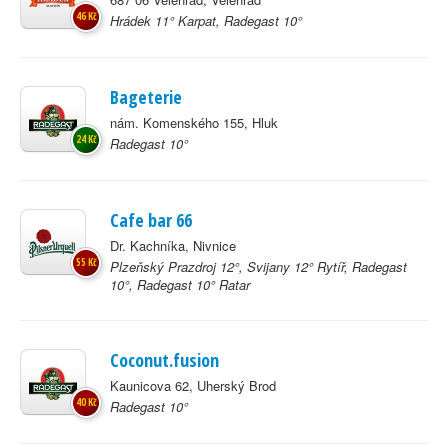
46 Kč
Hrádek 11° Karpat, Radegast 10°
Bageterie
nám. Komenského 155, Hluk
24 Kč
Radegast 10°
Cafe bar 66
Dr. Kachníka, Nivnice
55 Kč
Plzeňský Prazdroj 12°, Svijany 12° Rytíř, Radegast
10°, Radegast 10° Ratar
Coconut.fusion
Kaunicova 62, Uherský Brod
40 Kč
Radegast 10°