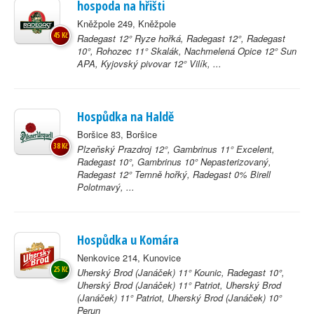
hospoda na hřišti
Kněžpole 249, Kněžpole
45 Kč
Radegast 12° Ryze hořká, Radegast 12°, Radegast
10°, Rohozec 11° Skalák, Nachmelená Opice 12° Sun
APA, Kyjovský pivovar 12° Vilík, ...
Hospůdka na Haldě
Boršice 83, Boršice
38 Kč
Plzeňský Prazdroj 12°, Gambrinus 11° Excelent,
Radegast 10°, Gambrinus 10° Nepasterizovaný,
Radegast 12° Temně hořký, Radegast 0% Birell
Polotmavý, ...
Hospůdka u Komára
Nenkovice 214, Kunovice
25 Kč
Uherský Brod (Janáček) 11° Kounic, Radegast 10°,
Uherský Brod (Janáček) 11° Patriot, Uherský Brod
(Janáček) 11° Patriot, Uherský Brod (Janáček) 10°
Perun