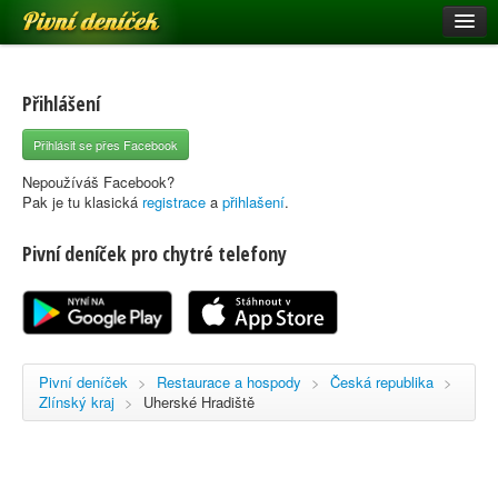
Pivní deníček
Restaurace a hospody
Pivní mapa
Přihlášení
Pivní značky
Přihlásit se přes Facebook
Nápověda
Nepoužíváš Facebook?
Pak je tu klasická
registrace
a
přihlašení
.
Pivní deníček pro chytré telefony
Přihlásit se
Registrace
Pivní deníček
>
Restaurace a hospody
>
Česká republika
>
Zlínský kraj
>
Uherské Hradiště