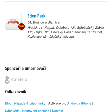
Eden Park
54, Boršice u Blatnice
50 Kč
Hrádek 11° Karpat, Oderberg 12°, Skřečoňský Žabák
11°, Hejkal 12°, Uherský Brod (Janáček) 11° Patriot,
Kozlovice 12° Valašský vojvoda, ...
Sponzoři a umožňovači
Odkazovník
Blog
|
Nápady & připomínky
| Aplikace pro
Android
/
iPhone
|
Nápověda
|
Nastavení cookies
|
Kontakt