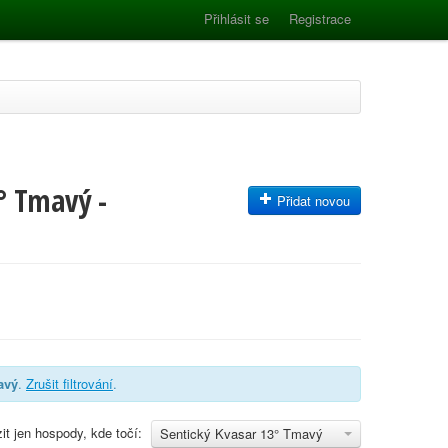
Přihlásit se
Registrace
° Tmavý -
Přidat novou
avý
.
Zrušit filtrování
.
it jen hospody, kde točí:
Sentický Kvasar 13° Tmavý