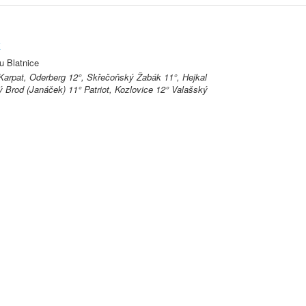
k
u Blatnice
Karpat, Oderberg 12°, Skřečoňský Žabák 11°, Hejkal
ý Brod (Janáček) 11° Patriot, Kozlovice 12° Valašský