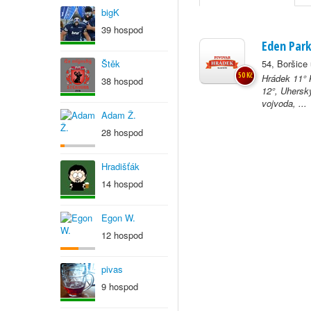
bigK
39 hospod
Eden Par
Štěk
54, Boršice 
50 Kč
Hrádek 11° 
38 hospod
12°, Uhersk
vojvoda, ...
Adam Ž.
28 hospod
Hradišťák
14 hospod
Egon W.
12 hospod
pivas
9 hospod