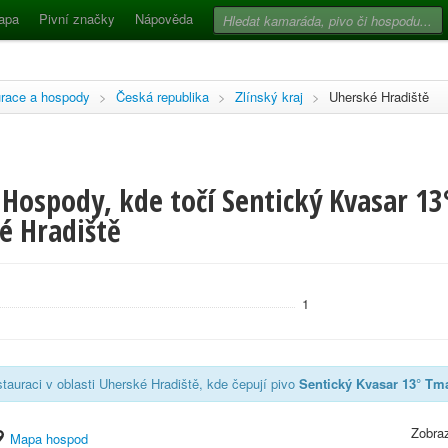
apa
Pivní značky
Nápověda
race a hospody
>
Česká republika
>
Zlínský kraj
>
Uherské Hradiště
Hospody, kde točí Sentický Kvasar 13
é Hradiště
1
tauraci v oblasti Uherské Hradiště, kde čepují pivo
Sentický Kvasar 13° Tm
Zobraz
Mapa hospod