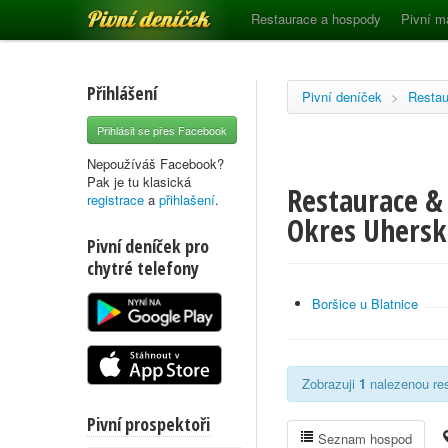
Pivní deníček
Restaurace a hospody
Pivní m
Přihlášení
Pivní deníček
>
Restau
Přihlásit se přes Facebook
Nepoužíváš Facebook?
Pak je tu klasická
Restaurace & 
registrace
a
přihlašení
.
Okres Uhersk
Pivní deníček pro
chytré telefony
Boršice u Blatnice
Zobrazuji
1
nalezenou res
Pivní prospektoři
Seznam hospod