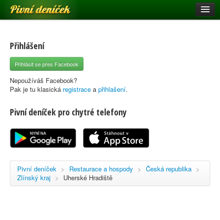
Pivní deníček
Restaurace a hospody
Pivní mapa
Přihlášení
Pivní značky
Přihlásit se přes Facebook
Nápověda
Nepoužíváš Facebook?
Pak je tu klasická
registrace
a
přihlašení
.
Pivní deníček pro chytré telefony
Přihlásit se
Registrace
Pivní deníček
>
Restaurace a hospody
>
Česká republika
>
Zlínský kraj
>
Uherské Hradiště