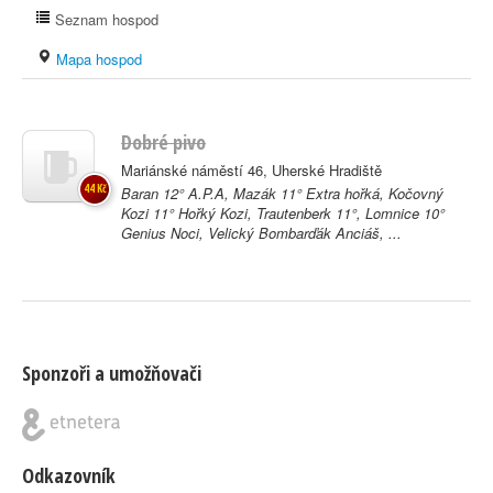
Seznam hospod
Mapa hospod
Dobré pivo
Mariánské náměstí 46, Uherské Hradiště
44 Kč
Baran 12° A.P.A, Mazák 11° Extra hořká, Kočovný
Kozi 11° Hořký Kozi, Trautenberk 11°, Lomnice 10°
Genius Noci, Velický Bombarďák Anciáš, ...
Sponzoři a umožňovači
Odkazovník