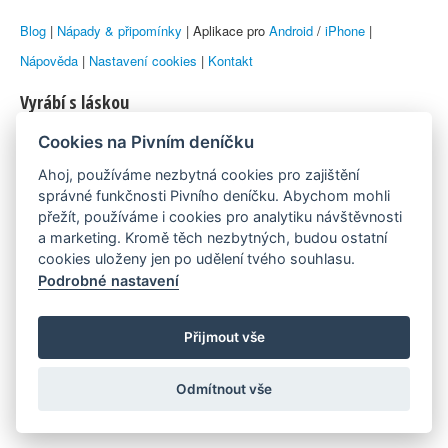
Blog
|
Nápady & připomínky
| Aplikace pro
Android
/
iPhone
|
Nápověda
|
Nastavení cookies
|
Kontakt
Vyrábí s láskou
Cookies na Pivním deníčku
© 2010–2026 by
Lukáš Zeman
aka Emka
Ahoj, používáme nezbytná cookies pro zajištění
Máme rádi
správné funkčnosti Pivního deníčku. Abychom mohli
přežít, používáme i cookies pro analytiku návštěvnosti
a marketing. Kromě těch nezbytných, budou ostatní
Pivní.info
cookies uloženy jen po udělení tvého souhlasu.
Podrobné nastavení
Poznámka pod čarou
Pivní deníček je nezávislý zdroj, který není spjat s žádným
Přijmout vše
konkrétním pivovarem ani restaurací. Názory uživatelů nemusí nutně
Odmítnout vše
reprezentovat názory tvůrců Deníčku.