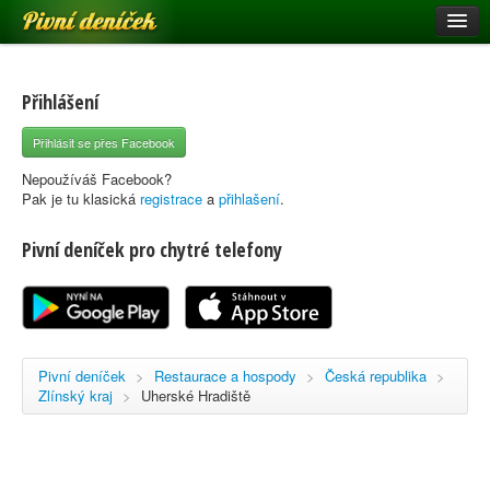
Pivní deníček
Restaurace a hospody
Pivní mapa
Přihlášení
Pivní značky
Přihlásit se přes Facebook
Nápověda
Nepoužíváš Facebook?
Pak je tu klasická
registrace
a
přihlašení
.
Pivní deníček pro chytré telefony
Přihlásit se
Registrace
Pivní deníček
>
Restaurace a hospody
>
Česká republika
>
Zlínský kraj
>
Uherské Hradiště