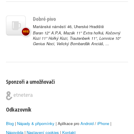
Dobré pivo
Mariánské náměstí 46, Uherské Hradiště
44 Kč
Baran 12° A.P.A, Mazák 11° Extra hořká, Kočovný
Kozi 11° Hořký Kozi, Trautenberk 11°, Lomnice 10°
Genius Noci, Velický Bombarďák Anciáš, ...
Sponzoři a umožňovači
Odkazovník
Blog
|
Nápady & připomínky
| Aplikace pro
Android
/
iPhone
|
Nápověda
|
Nastavení cookies
|
Kontakt