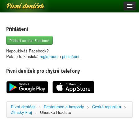
Pivní deníček
Restaurace a hospody
Pivní mapa
Přihlášení
Pivní značky
Přihlásit se přes Facebook
Nápověda
Nepoužíváš Facebook?
Pak je tu klasická
registrace
a
přihlašení
.
Pivní deníček pro chytré telefony
Přihlásit se
Registrace
Pivní deníček
>
Restaurace a hospody
>
Česká republika
>
Zlínský kraj
>
Uherské Hradiště