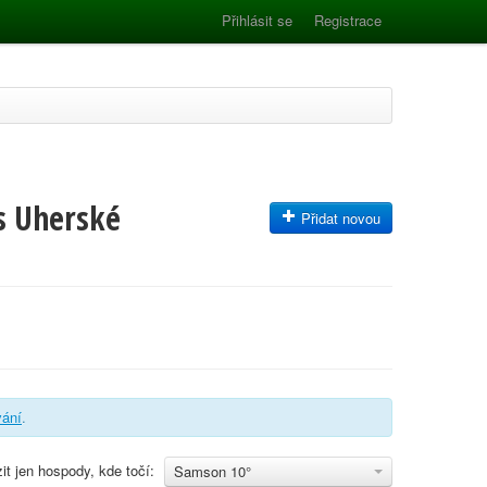
Přihlásit se
Registrace
s Uherské
Přidat novou
vání
.
it jen hospody, kde točí:
Samson 10°