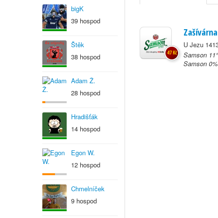
bigK
39 hospod
Zašívárna
Štěk
U Jezu 1413
47 Kč
Samson 11°
38 hospod
Samson 0% 
Adam Ž.
28 hospod
Hradišťák
14 hospod
Egon W.
12 hospod
Chmelníček
9 hospod