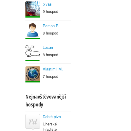
pivas
9 hospod
Ramon P.
8 hospod
Lesan
8 hospod
Vlastimil M.
7 hospod
Nejnavštěvovanější
hospody
Dobré pivo
Uherské
Hradiště