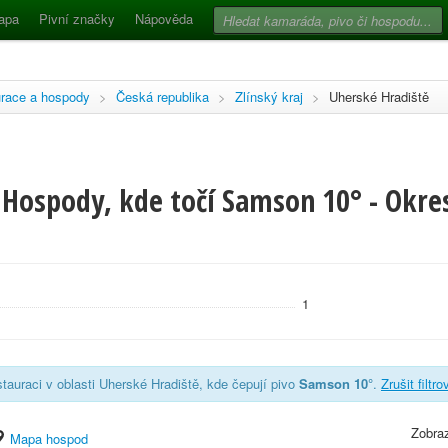
apa
Pivní značky
Nápověda
race a hospody
>
Česká republika
>
Zlínský kraj
>
Uherské Hradiště
 Hospody, kde točí Samson 10° - Okre
1
tauraci v oblasti Uherské Hradiště, kde čepují pivo
Samson 10°
.
Zrušit filtro
Zobraz
Mapa hospod