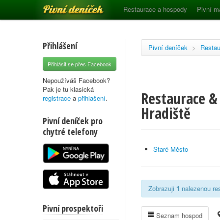
Pivní deníček
Restaurace a hospody
Pivní m
Přihlášení
Pivní deníček
>
Restau
Přihlásit se přes Facebook
Nepoužíváš Facebook?
Pak je tu klasická
Restaurace &
registrace
a
přihlašení
.
Hradiště
Pivní deníček pro
chytré telefony
Staré Město
Zobrazuji
1
nalezenou res
Pivní prospektoři
Seznam hospod