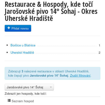
Restaurace & Hospody, kde točí
Jarošovské pivo 14° Šohaj - Okres
Uherské Hradiště
Přidat novou
Boršice u Blatnice
1
Uherské Hradiště
2
Zobrazuji
3
nalezené restaurace v oblasti Uherské Hradiště,
kde čepují pivo
Jarošovské pivo 14° Šohaj
.
Zrušit filtrování
.
Jarošovské pivo 14° Šohaj
Zobrazit jen hospody, kde točí:
Seznam hospod