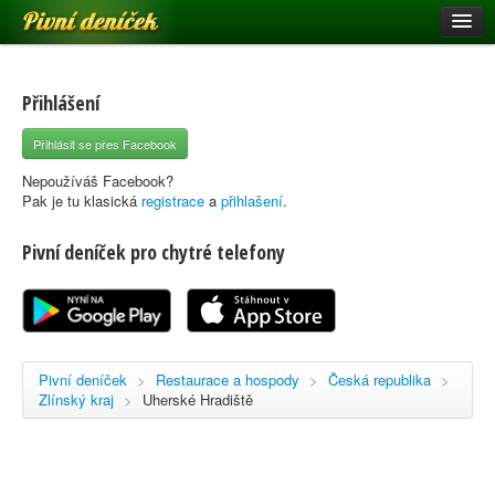
Pivní deníček
Restaurace a hospody
Pivní mapa
Přihlášení
Pivní značky
Přihlásit se přes Facebook
Nápověda
Nepoužíváš Facebook?
Pak je tu klasická
registrace
a
přihlašení
.
Pivní deníček pro chytré telefony
Přihlásit se
Registrace
Pivní deníček
>
Restaurace a hospody
>
Česká republika
>
Zlínský kraj
>
Uherské Hradiště