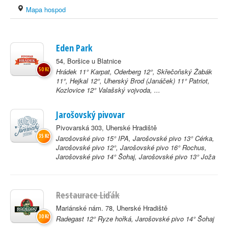
Mapa hospod
Eden Park
54, Boršice u Blatnice
50 Kč
Hrádek 11° Karpat, Oderberg 12°, Skřečoňský Žabák
11°, Hejkal 12°, Uherský Brod (Janáček) 11° Patriot,
Kozlovice 12° Valašský vojvoda, ...
Jarošovský pivovar
Pivovarská 303, Uherské Hradiště
35 Kč
Jarošovské pivo 15° IPA, Jarošovské pivo 13° Cérka,
Jarošovské pivo 12°, Jarošovské pivo 16° Rochus,
Jarošovské pivo 14° Šohaj, Jarošovské pivo 13° Joža
Restaurace Liďák
Mariánské nám. 78, Uherské Hradiště
30 Kč
Radegast 12° Ryze hořká, Jarošovské pivo 14° Šohaj