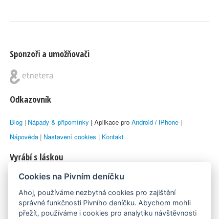
Sponzoři a umožňovači
Odkazovník
Blog
|
Nápady & připomínky
| Aplikace pro
Android
/
iPhone
|
Nápověda
|
Nastavení cookies
|
Kontakt
Vyrábí s láskou
Cookies na Pivním deníčku
© 2010–2026 by
Lukáš Zeman
aka Emka
Ahoj, používáme nezbytná cookies pro zajištění
Máme rádi
správné funkčnosti Pivního deníčku. Abychom mohli
přežít, používáme i cookies pro analytiku návštěvnosti