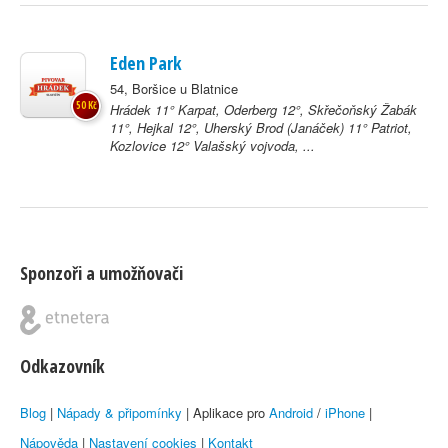
Eden Park
54, Boršice u Blatnice
50 Kč
Hrádek 11° Karpat, Oderberg 12°, Skřečoňský Žabák
11°, Hejkal 12°, Uherský Brod (Janáček) 11° Patriot,
Kozlovice 12° Valašský vojvoda, ...
Sponzoři a umožňovači
Odkazovník
Blog
|
Nápady & připomínky
| Aplikace pro
Android
/
iPhone
|
Nápověda
|
Nastavení cookies
|
Kontakt