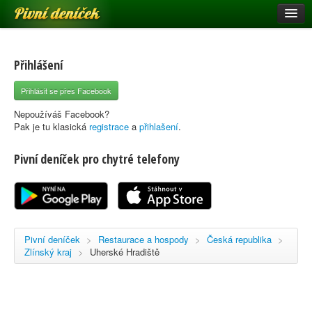
Pivní deníček
Restaurace a hospody
Pivní mapa
Přihlášení
Pivní značky
Přihlásit se přes Facebook
Nápověda
Nepoužíváš Facebook?
Pak je tu klasická
registrace
a
přihlašení
.
Pivní deníček pro chytré telefony
Přihlásit se
Registrace
Pivní deníček
>
Restaurace a hospody
>
Česká republika
>
Zlínský kraj
>
Uherské Hradiště