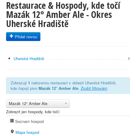
Restaurace & Hospody, kde točí
Mazák 12° Amber Ale - Okres
Uherské Hradiště
Přidat novou
Uherské Hradiště
1
Zobrazuji
1
nalezenou restauraci v oblasti Uherské Hradiště,
kde čepují pivo
Mazák 12° Amber Ale
.
Zrušit filtrování
.
Mazák 12° Amber Ale
Zobrazit jen hospody, kde točí:
Seznam hospod
Mapa hospod