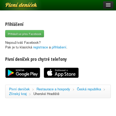
Pivní deníček
Restaurace a hospody
Pivní mapa
Přihlášení
Pivní značky
Přihlásit se přes Facebook
Nápověda
Nepoužíváš Facebook?
Pak je tu klasická
registrace
a
přihlašení
.
Pivní deníček pro chytré telefony
Přihlásit se
Registrace
Pivní deníček
>
Restaurace a hospody
>
Česká republika
>
Zlínský kraj
>
Uherské Hradiště