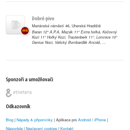
Dobré pivo
Mariánské náměstí 46, Uherské Hradiště
44 Kč
Baran 12° A.P.A, Mazák 11° Extra hořká, Kočovný
Kozi 11° Hořký Kozi, Trautenberk 11°, Lomnice 10°
Genius Noci, Velický Bombarďák Anciáš, ...
Sponzoři a umožňovači
Odkazovník
Blog
|
Nápady & připomínky
| Aplikace pro
Android
/
iPhone
|
Nápověda
|
Nastavení cookies
|
Kontakt