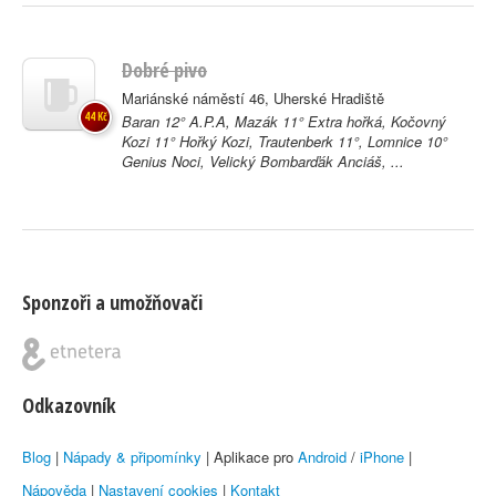
Dobré pivo
Mariánské náměstí 46, Uherské Hradiště
44 Kč
Baran 12° A.P.A, Mazák 11° Extra hořká, Kočovný
Kozi 11° Hořký Kozi, Trautenberk 11°, Lomnice 10°
Genius Noci, Velický Bombarďák Anciáš, ...
Sponzoři a umožňovači
Odkazovník
Blog
|
Nápady & připomínky
| Aplikace pro
Android
/
iPhone
|
Nápověda
|
Nastavení cookies
|
Kontakt