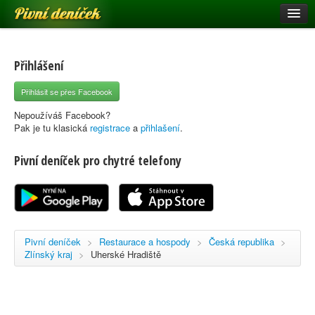
Pivní deníček
Restaurace a hospody
Pivní mapa
Přihlášení
Pivní značky
Přihlásit se přes Facebook
Nápověda
Nepoužíváš Facebook?
Pak je tu klasická
registrace
a
přihlašení
.
Pivní deníček pro chytré telefony
Přihlásit se
Registrace
Pivní deníček
>
Restaurace a hospody
>
Česká republika
>
Zlínský kraj
>
Uherské Hradiště