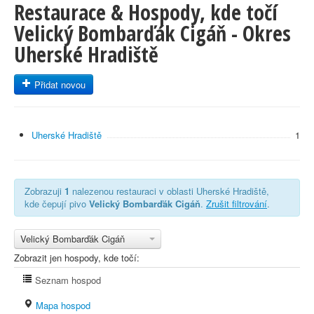
Restaurace & Hospody, kde točí
Velický Bombarďák Cigáň - Okres
Uherské Hradiště
Přidat novou
Uherské Hradiště
1
Zobrazuji
1
nalezenou restauraci v oblasti Uherské Hradiště,
kde čepují pivo
Velický Bombarďák Cigáň
.
Zrušit filtrování
.
Velický Bombarďák Cigáň
Zobrazit jen hospody, kde točí:
Seznam hospod
Mapa hospod