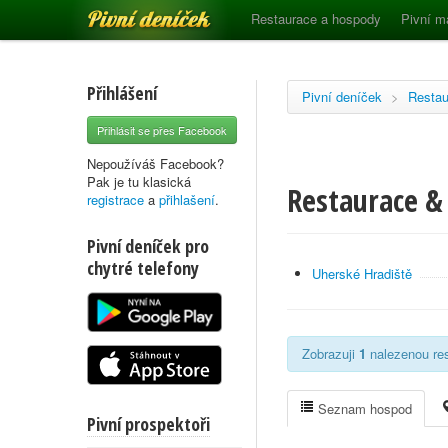
Pivní deníček
Restaurace a hospody
Pivní m
Přihlášení
Pivní deníček
>
Restau
Přihlásit se přes Facebook
Nepoužíváš Facebook?
Pak je tu klasická
Restaurace &
registrace
a
přihlašení
.
Pivní deníček pro
chytré telefony
Uherské Hradiště
Zobrazuji
1
nalezenou res
Seznam hospod
Pivní prospektoři