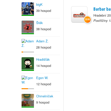
bigK
Barbar ba
39 hospod
Hradební 20
30 Kč
Postřižiny 
Štěk
38 hospod
Adam Ž.
28 hospod
Hradišťák
14 hospod
Egon W.
12 hospod
Chmelníček
9 hospod