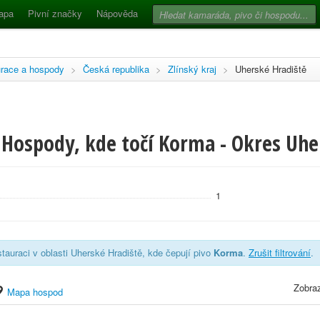
apa
Pivní značky
Nápověda
race a hospody
>
Česká republika
>
Zlínský kraj
>
Uherské Hradiště
 Hospody, kde točí Korma - Okres Uhe
1
tauraci v oblasti Uherské Hradiště, kde čepují pivo
Korma
.
Zrušit filtrování
.
Zobraz
Mapa hospod