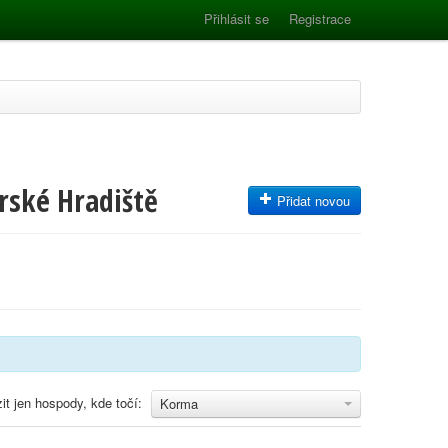
Přihlásit se
Registrace
rské Hradiště
Přidat novou
it jen hospody, kde točí:
Korma