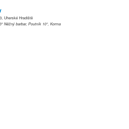
r
3, Uherské Hradiště
13° Něžný barbar, Poutník 10°, Korma