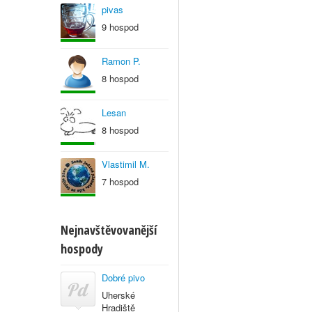
pivas
9 hospod
Ramon P.
8 hospod
Lesan
8 hospod
Vlastimil M.
7 hospod
Nejnavštěvovanější
hospody
Dobré pivo
Uherské
Hradiště