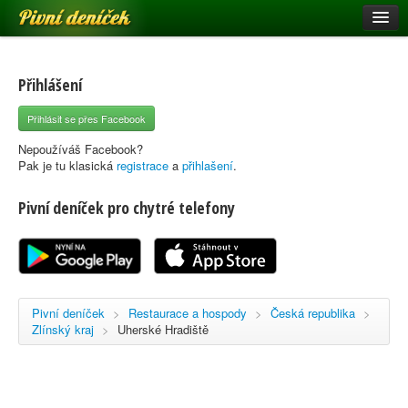
Pivní deníček
Restaurace a hospody
Pivní mapa
Přihlášení
Pivní značky
Přihlásit se přes Facebook
Nápověda
Nepoužíváš Facebook?
Pak je tu klasická
registrace
a
přihlašení
.
Pivní deníček pro chytré telefony
Přihlásit se
Registrace
Pivní deníček
>
Restaurace a hospody
>
Česká republika
>
Zlínský kraj
>
Uherské Hradiště