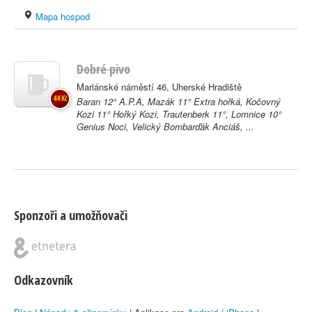
Mapa hospod
Dobré pivo
Mariánské náměstí 46, Uherské Hradiště
44 Kč
Baran 12° A.P.A, Mazák 11° Extra hořká, Kočovný
Kozi 11° Hořký Kozi, Trautenberk 11°, Lomnice 10°
Genius Noci, Velický Bombarďák Anciáš, ...
Sponzoři a umožňovači
Odkazovník