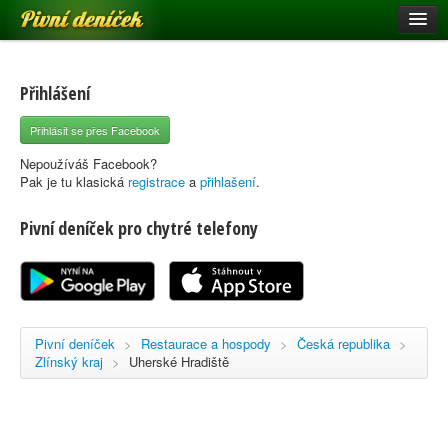
Pivní deníček
Restaurace a hospody
Pivní mapa
Přihlášení
Pivní značky
Přihlásit se přes Facebook
Nápověda
Nepoužíváš Facebook?
Pak je tu klasická
registrace
a
přihlašení
.
Pivní deníček pro chytré telefony
Přihlásit se
Registrace
Pivní deníček
>
Restaurace a hospody
>
Česká republika
>
Zlínský kraj
>
Uherské Hradiště