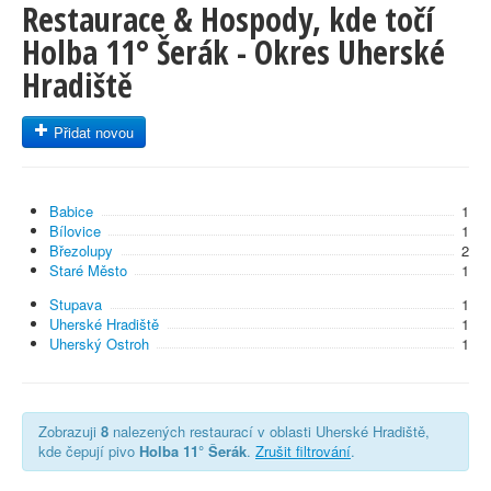
Restaurace & Hospody, kde točí
Holba 11° Šerák - Okres Uherské
Hradiště
Přidat novou
Babice
1
Bílovice
1
Březolupy
2
Staré Město
1
Stupava
1
Uherské Hradiště
1
Uherský Ostroh
1
Zobrazuji
8
nalezených restaurací v oblasti Uherské Hradiště,
kde čepují pivo
Holba 11° Šerák
.
Zrušit filtrování
.