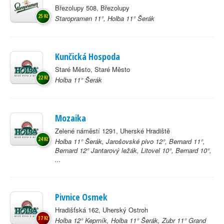
Březolupy 508, Březolupy
25 Kč
Staropramen 11°, Holba 11° Šerák
Kunčická Hospoda
Staré Město, Staré Město
22 Kč
Holba 11° Šerák
Mozaika
Zelené náměstí 1291, Uherské Hradiště
24 Kč
Holba 11° Šerák, Jarošovské pivo 12°, Bernard 11°,
Bernard 12° Jantarový ležák, Litovel 10°, Bernard 10°,
...
Pivnice Osmek
Hradišťská 162, Uherský Ostroh
37 Kč
Holba 12° Keprník, Holba 11° Šerák, Zubr 11° Grand