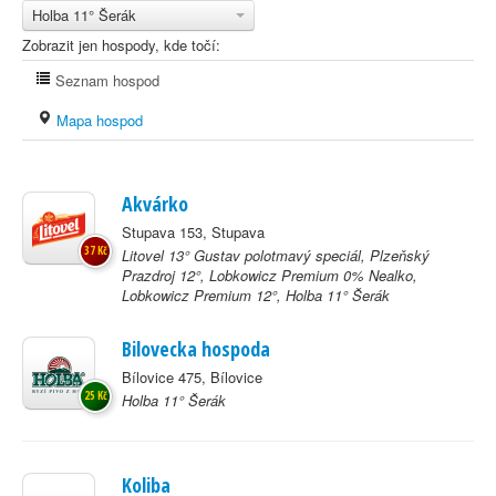
Holba 11° Šerák
Zobrazit jen hospody, kde točí:
Seznam hospod
Mapa hospod
Akvárko
Stupava 153, Stupava
37 Kč
Litovel 13° Gustav polotmavý speciál, Plzeňský
Prazdroj 12°, Lobkowicz Premium 0% Nealko,
Lobkowicz Premium 12°, Holba 11° Šerák
Bilovecka hospoda
Bílovice 475, Bílovice
25 Kč
Holba 11° Šerák
Koliba