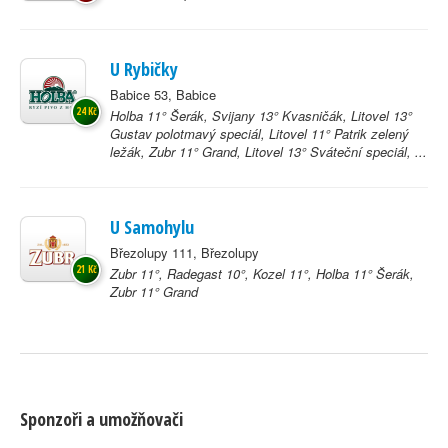
U Rybičky
Babice 53, Babice
24 Kč
Holba 11° Šerák, Svijany 13° Kvasničák, Litovel 13°
Gustav polotmavý speciál, Litovel 11° Patrik zelený
ležák, Zubr 11° Grand, Litovel 13° Sváteční speciál, ...
U Samohylu
Březolupy 111, Březolupy
21 Kč
Zubr 11°, Radegast 10°, Kozel 11°, Holba 11° Šerák,
Zubr 11° Grand
Sponzoři a umožňovači