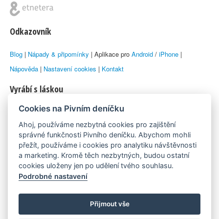
Odkazovník
Blog
|
Nápady & připomínky
| Aplikace pro
Android
/
iPhone
|
Nápověda
|
Nastavení cookies
|
Kontakt
Vyrábí s láskou
Cookies na Pivním deníčku
© 2010–2026 by
Lukáš Zeman
aka Emka
Ahoj, používáme nezbytná cookies pro zajištění
Máme rádi
správné funkčnosti Pivního deníčku. Abychom mohli
přežít, používáme i cookies pro analytiku návštěvnosti
a marketing. Kromě těch nezbytných, budou ostatní
Pivní.info
cookies uloženy jen po udělení tvého souhlasu.
Podrobné nastavení
Poznámka pod čarou
Pivní deníček je nezávislý zdroj, který není spjat s žádným
Přijmout vše
konkrétním pivovarem ani restaurací. Názory uživatelů nemusí nutně