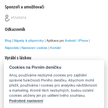
Sponzoři a umožňovači
Odkazovník
Blog
|
Nápady & připomínky
| Aplikace pro
Android
/
iPhone
|
Nápověda
|
Nastavení cookies
|
Kontakt
Vyrábí s láskou
Cookies na Pivním deníčku
© 2010–2026 by
Lukáš Zeman
aka Emka
Ahoj, používáme nezbytná cookies pro zajištění
Máme rádi
správné funkčnosti Pivního deníčku. Abychom mohli
přežít, používáme i cookies pro analytiku návštěvnosti
a marketing. Kromě těch nezbytných, budou ostatní
Pivní.info
cookies uloženy jen po udělení tvého souhlasu.
Podrobné nastavení
Poznámka pod čarou