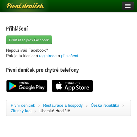
Pivní deníček
Restaurace a hospody
Pivní mapa
Přihlášení
Pivní značky
Přihlásit se přes Facebook
Nápověda
Nepoužíváš Facebook?
Pak je tu klasická
registrace
a
přihlašení
.
Pivní deníček pro chytré telefony
Přihlásit se
Registrace
Pivní deníček
>
Restaurace a hospody
>
Česká republika
>
Zlínský kraj
>
Uherské Hradiště