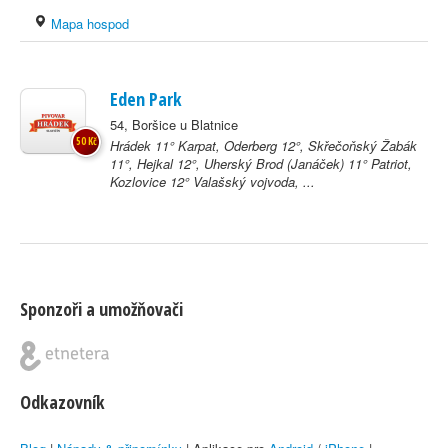
Mapa hospod
Eden Park
54, Boršice u Blatnice
50 Kč
Hrádek 11° Karpat, Oderberg 12°, Skřečoňský Žabák
11°, Hejkal 12°, Uherský Brod (Janáček) 11° Patriot,
Kozlovice 12° Valašský vojvoda, ...
Sponzoři a umožňovači
Odkazovník