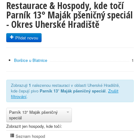
Restaurace & Hospody, kde točí
Parník 13° Maják pšeničný speciál
- Okres Uherské Hradiště
Přidat novou
Boršice u Blatnice
1
Zobrazuji
1
nalezenou restauraci v oblasti Uherské Hradiště,
kde čepují pivo
Parník 13° Maják pšeničný speciál
.
Zrušit
filtrování
.
Parník 13° Maják pšeničný
speciál
Zobrazit jen hospody, kde točí:
Seznam hospod