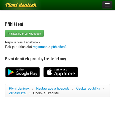
Pivní deníček
Restaurace a hospody
Pivní mapa
Přihlášení
Pivní značky
Přihlásit se přes Facebook
Nápověda
Nepoužíváš Facebook?
Pak je tu klasická
registrace
a
přihlašení
.
Pivní deníček pro chytré telefony
Přihlásit se
Registrace
Pivní deníček
>
Restaurace a hospody
>
Česká republika
>
Zlínský kraj
>
Uherské Hradiště