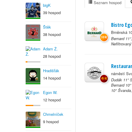
Seznam hospod
bigK
39 hospod
Bistro Eg
Štěk
Brněnská 10
38 hospod
30 Kč
Bernard 11°,
Nefiltrovaný
Adam Ž.
28 hospod
Restauran
Hradišťák
náměstí Svo
14 hospod
45 Kč
Dudák 11° S
Bernard 10° 
10° Švanda, 
Egon W.
12 hospod
Chmelníček
9 hospod