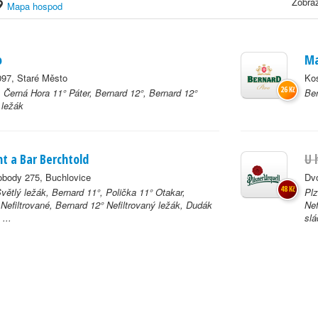
Zobraz
Mapa hospod
o
Ma
97, Staré Město
Ko
26 Kč
 Černá Hora 11° Páter, Bernard 12°, Bernard 12°
Ber
 ležák
t a Bar Berchtold
U 
body 275, Buchlovice
Dvo
48 Kč
větlý ležák, Bernard 11°, Polička 11° Otakar,
Plz
Nefiltrované, Bernard 12° Nefiltrovaný ležák, Dudák
Nef
...
slá