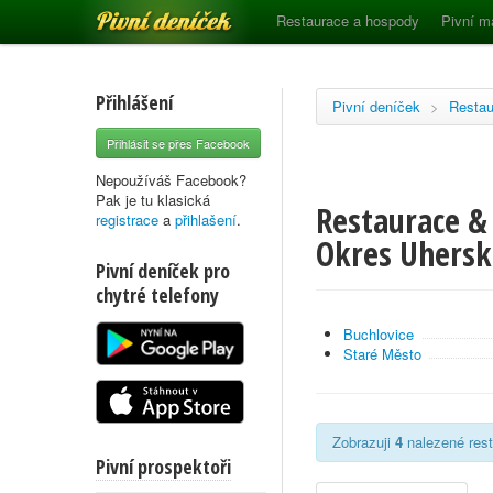
Pivní deníček
Restaurace a hospody
Pivní m
Přihlášení
Pivní deníček
>
Restau
Přihlásit se přes Facebook
Nepoužíváš Facebook?
Pak je tu klasická
Restaurace & 
registrace
a
přihlašení
.
Okres Uhersk
Pivní deníček pro
chytré telefony
Buchlovice
Staré Město
Zobrazuji
4
nalezené rest
Pivní prospektoři