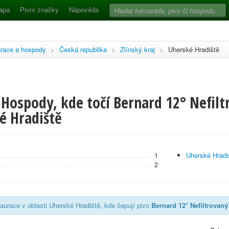
apa
Pivní značky
Nápověda
race a hospody
>
Česká republika
>
Zlínský kraj
>
Uherské Hradiště
Hospody, kde točí Bernard 12° Nefiltr
é Hradiště
1
Uherské Hradi
2
aurace v oblasti Uherské Hradiště, kde čepují pivo
Bernard 12° Nefiltrovaný