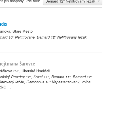
it jen hospody, kde točí:
Bernard 12° Nefiltrovaný ležák
dis
smova, Staré Město
nard 10° Nefiltrované, Bernard 12° Nefiltrovaný ležák
hejtmana Šarovce
řákova 595, Uherské Hradiště
eňský Prazdroj 12°, Kozel 11°, Bernard 11°, Bernard 12°
iltrovaný ležák, Gambrinus 10° Nepasterizovaný, volba
dků, ...