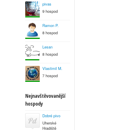
pivas
9 hospod
Ramon P.
8 hospod
Lesan
8 hospod
Vlastimil M.
7 hospod
Nejnavštěvovanější
hospody
Dobré pivo
Uherské
Hradiště