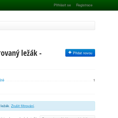
Přihlásit se
Registrace
ovaný ležák -
Přidat novou
ště
1
 ležák
.
Zrušit filtrování
.