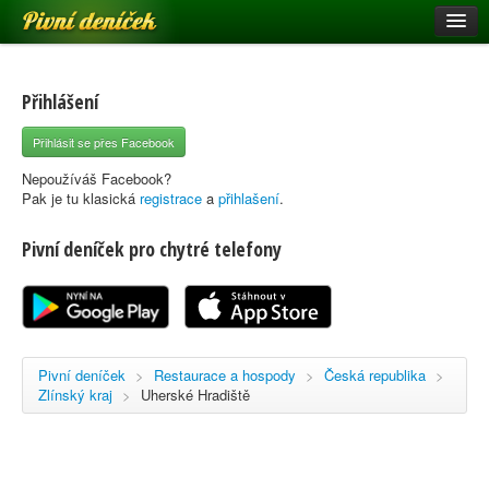
Pivní deníček
Restaurace a hospody
Pivní mapa
Přihlášení
Pivní značky
Přihlásit se přes Facebook
Nápověda
Nepoužíváš Facebook?
Pak je tu klasická
registrace
a
přihlašení
.
Pivní deníček pro chytré telefony
Přihlásit se
Registrace
Pivní deníček
>
Restaurace a hospody
>
Česká republika
>
Zlínský kraj
>
Uherské Hradiště