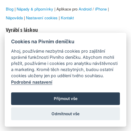
Blog
|
Nápady & připomínky
| Aplikace pro
Android
/
iPhone
|
Nápověda
|
Nastavení cookies
|
Kontakt
Vyrábí s láskou
Cookies na Pivním deníčku
© 2010–2026 by
Lukáš Zeman
aka Emka
Ahoj, používáme nezbytná cookies pro zajištění
Máme rádi
správné funkčnosti Pivního deníčku. Abychom mohli
přežít, používáme i cookies pro analytiku návštěvnosti
a marketing. Kromě těch nezbytných, budou ostatní
Pivní.info
cookies uloženy jen po udělení tvého souhlasu.
Podrobné nastavení
Poznámka pod čarou
Pivní deníček je nezávislý zdroj, který není spjat s žádným
Přijmout vše
konkrétním pivovarem ani restaurací. Názory uživatelů nemusí nutně
Odmítnout vše
reprezentovat názory tvůrců Deníčku.