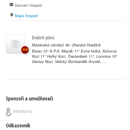
Seznam hospod
Mapa hospod
Dobré pivo
Mariánské náměstí 46, Uherské Hradiště
44 Kč
Baran 12° A.P.A, Mazák 11° Extra hořká, Kočovný
Kozi 11° Hořký Kozi, Trautenberk 11°, Lomnice 10°
Genius Noci, Velický Bombarďák Anciáš, ...
Sponzoři a umožňovači
Odkazovník