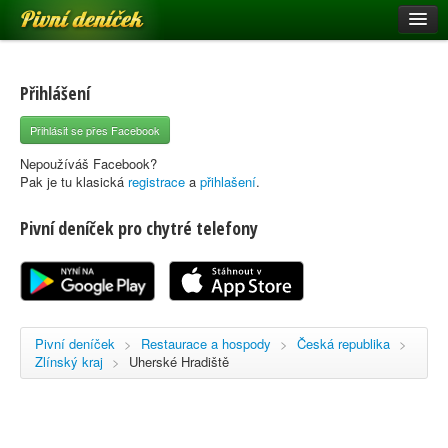
Pivní deníček
Restaurace a hospody
Pivní mapa
Přihlášení
Pivní značky
Přihlásit se přes Facebook
Nápověda
Nepoužíváš Facebook?
Pak je tu klasická
registrace
a
přihlašení
.
Pivní deníček pro chytré telefony
Přihlásit se
Registrace
Pivní deníček
>
Restaurace a hospody
>
Česká republika
>
Zlínský kraj
>
Uherské Hradiště