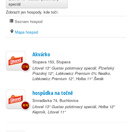
speciál
Zobrazit jen hospody, kde točí:
Seznam hospod
Mapa hospod
Akvárko
Stupava 153, Stupava
37 Kč
Litovel 13° Gustav polotmavý speciál, Plzeňský
Prazdroj 12°, Lobkowicz Premium 0% Nealko,
Lobkowicz Premium 12°, Holba 11° Šerák
hospůdka na točně
Smraďavka 74, Buchlovice
40 Kč
Litovel 13° Gustav polotmavý speciál, Holba 12°
Keprník, Litovel 11°