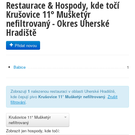
Restaurace & Hospody, kde točí
Krušovice 11° Mušketýr
nefiltrovaný - Okres Uherské
Hradiště
Přidat novou
Babice
1
Zobrazuji
1
nalezenou restauraci v oblasti Uherské Hradiště,
kde čepují pivo
Krušovice 11° Mušketýr nefiltrovaný
.
Zrušit
filtrování
.
Krušovice 11° Mušketýr
nefiltrovaný
Zobrazit jen hospody, kde točí: