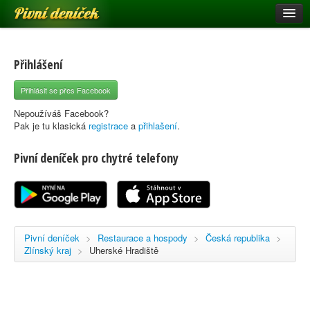
Pivní deníček
Restaurace a hospody
Pivní mapa
Přihlášení
Pivní značky
Přihlásit se přes Facebook
Nápověda
Nepoužíváš Facebook?
Pak je tu klasická
registrace
a
přihlašení
.
Pivní deníček pro chytré telefony
Přihlásit se
Registrace
Pivní deníček
>
Restaurace a hospody
>
Česká republika
>
Zlínský kraj
>
Uherské Hradiště