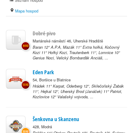
Seznam hospod
Mapa hospod
Dobré pivo
Mariánské náměstí 46, Uherské Hradiště
44 Kč
Baran 12° A.P.A, Mazák 11° Extra hořká, Kočovný
Kozi 11° Hořký Kozi, Trautenberk 11°, Lomnice 10°
Genius Noci, Velický Bombarďák Anciáš, ...
Eden Park
54, Boršice u Blatnice
50 Kč
Hrádek 11° Karpat, Oderberg 12°, Skřečoňský Žabák
11°, Hejkal 12°, Uherský Brod (Janáček) 11° Patriot,
Kozlovice 12° Valašský vojvoda, ...
Šenkovna u Skanzenu
428, Modrá
30 Kč
Polička 11° Otakar, Poutník 10°, Poutník 12°, Svijany