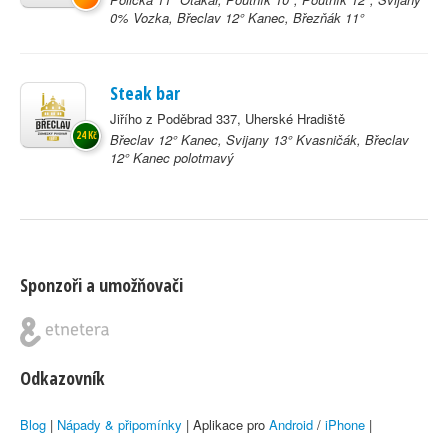
0% Vozka, Břeclav 12° Kanec, Březňák 11°
Steak bar
Jiřího z Poděbrad 337, Uherské Hradiště
24 Kč
Břeclav 12° Kanec, Svijany 13° Kvasničák, Břeclav
12° Kanec polotmavý
Sponzoři a umožňovači
Odkazovník
Blog
|
Nápady & připomínky
| Aplikace pro
Android
/
iPhone
|