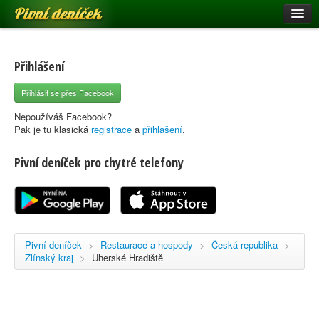
Pivní deníček
Restaurace a hospody
Pivní mapa
Přihlášení
Pivní značky
Přihlásit se přes Facebook
Nápověda
Nepoužíváš Facebook?
Pak je tu klasická
registrace
a
přihlašení
.
Pivní deníček pro chytré telefony
Přihlásit se
Registrace
Pivní deníček
>
Restaurace a hospody
>
Česká republika
>
Zlínský kraj
>
Uherské Hradiště