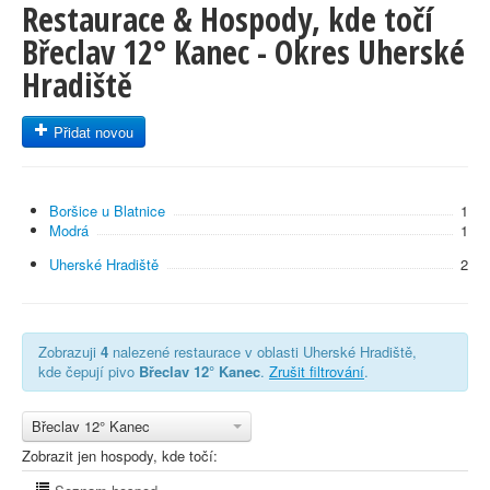
Restaurace & Hospody, kde točí
Břeclav 12° Kanec - Okres Uherské
Hradiště
Přidat novou
Boršice u Blatnice
1
Modrá
1
Uherské Hradiště
2
Zobrazuji
4
nalezené restaurace v oblasti Uherské Hradiště,
kde čepují pivo
Břeclav 12° Kanec
.
Zrušit filtrování
.
Břeclav 12° Kanec
Zobrazit jen hospody, kde točí: